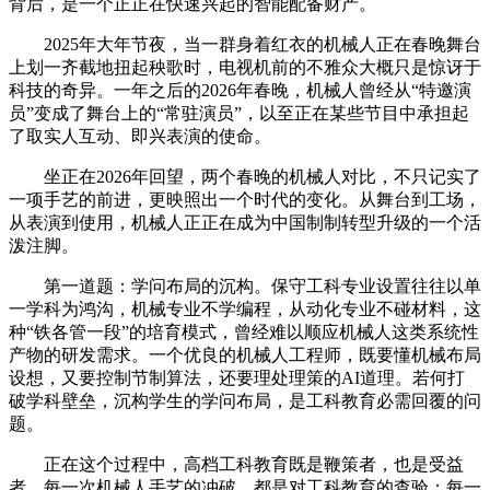
背后，是一个正正在快速兴起的智能配备财产。
2025年大年节夜，当一群身着红衣的机械人正在春晚舞台
上划一齐截地扭起秧歌时，电视机前的不雅众大概只是惊讶于
科技的奇异。一年之后的2026年春晚，机械人曾经从“特邀演
员”变成了舞台上的“常驻演员”，以至正在某些节目中承担起
了取实人互动、即兴表演的使命。
坐正在2026年回望，两个春晚的机械人对比，不只记实了
一项手艺的前进，更映照出一个时代的变化。从舞台到工场，
从表演到使用，机械人正正在成为中国制制转型升级的一个活
泼注脚。
第一道题：学问布局的沉构。保守工科专业设置往往以单
一学科为鸿沟，机械专业不学编程，从动化专业不碰材料，这
种“铁各管一段”的培育模式，曾经难以顺应机械人这类系统性
产物的研发需求。一个优良的机械人工程师，既要懂机械布局
设想，又要控制节制算法，还要理处理策的AI道理。若何打
破学科壁垒，沉构学生的学问布局，是工科教育必需回覆的问
题。
正在这个过程中，高档工科教育既是鞭策者，也是受益
者。每一次机械人手艺的冲破，都是对工科教育的查验；每一