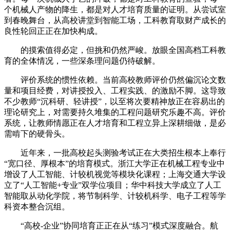
个机械人产物的降生，都是对人才培育质量的证明。从尝试室
到春晚舞台，从高校讲堂到智能工场，工科教育取财产成长的
良性轮回正正在加快构成。
的摸索值得必定，但挑和仍然严峻。放眼全国高档工科教
育的全体情况，一些深条理问题仍待破解。
评价系统的惯性依赖。当前高校教师评价仍然偏沉论文数
量和项目经费，对讲授投入、工程实践、的激励不脚。这导致
不少教师“沉科研、轻讲授”，以至将次要精神放正在容易出的
理论研究上，对需要持久堆集的工程问题研究乐趣不高。评价
系统，让教师情愿正在人才培育和工程立异上深耕细做，是必
需啃下的硬骨头。
近年来，一批高校起头测验考试正在大类招生根本上奉行
“宽口径、厚根本”的培育模式。浙江大学正在机械工程专业中
增设了人工智能、计较机视觉等模块化课程；上海交通大学设
立了“人工智能+专业”双学位项目；华中科技大学成立了人工
智能取从动化学院，将节制科学、计较机科学、电子工程等学
科资本整合沉组。
“高校-企业”协同培育正正在从“练习”模式深度融合。航