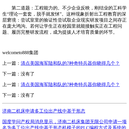
第二道题：工程能力的。不少企业反映，刚结业的工科学
生“理论一套套，脱手就发怵”。这种现象折射出工程教育的深
层窘境：尝试室里的验证性尝试取企业现实研发项目之间存正
在庞大鸿沟。若何让学生正在校园里就能接触实正在工程问
题、履历完整研发流程，成为提拔人才培育质量的环节。
welcometo888集团
上一篇：
清点美国海军陆和队的7种奇特兵器你晓得几个？
下一篇：没有了
上一篇：
清点美国海军陆和队的7种奇特兵器你晓得几个？
下一篇：没有了
济南二机床申请多工位出产线中基于形态
国度学问产权局消息显示，济南二机床集团无限公司申请一项
名为多工位出产线中基于形态机模子的PLC编程方式及系统的