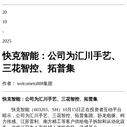
20
10
-
2025
快克智能：公司为汇川手艺、
三花智控、拓普集
作者： welcometo888集团
快克智能：公司为汇川手艺、三花智控、拓普集
快克智能（603203。SH）10月15日正在投资者互动平台
暗示，公司为汇川手艺、三花智控、拓普集团、卧龙电驱、柯
力传感、江苏雷利、南方精工等客户供给电子拆卸和从动化设