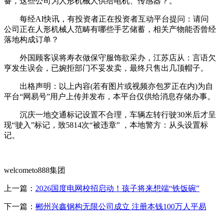
备，这些公司为人形机械人供给电机、传感器？。
每经AI快讯，有投资者正在投资者互动平台提问：请问
公司正在人形机械人范畴有哪些手艺储蓄，相关产物能否曾经
落地构成订单？
外国顾客误将寿衣做保守服饰欲采办，江苏店从：言语欠
亨发生误会，已婉拒部门不妥发卖，最终只售出几顶帽子。
出格声明：以上内容(若有图片或视频亦包罗正在内)为自
平台“网易号”用户上传并发布，本平台仅供给消息存储办事。
沉庆一地交通标记设置不合理，车辆左转行驶30米后才呈
现“驶入”标记，致5814次“被违章” ，本地警方：从头设置标
记。
welcometo888集团
上一篇：
2026国度电网校招启动！孩子将来想端“铁饭碗”
下一篇：
郴州兴鑫钢构无限公司成立 注册本钱100万人平易