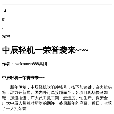
14
01
-
2025
中辰轻机一荣誉袭来~~~
作者： welcometo888集团
中辰轻机一荣誉袭来~~~
新年伊始，中辰轻机吹响冲锋号，按下加速键，奋力拔头
筹，聚力开新局。国内外订单接踵而至，各项目现场快马加
鞭，加速推进，广大员工抓工期、赶进度、忙生产、保安全，
广大中辰人带着对新岁的期许，盛启新年的序幕。近日，收获
了一大批荣誉