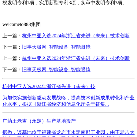
权发明专利1项，实用新型专利3项，实审中发明专利3项。
welcometo888集团
上一篇：
杭州中亚入选2024年浙江省先进（未来）技术创新
下一篇：
旧事天极网_智能设备_智能眼镜
上一篇：
杭州中亚入选2024年浙江省先进（未来）技术创新
下一篇：
旧事天极网_智能设备_智能眼镜
杭州中亚入选2024年浙江省先进（未来）技
为加快实施创新驱动发展战略，提高技术创新成果转化和产业
化水平，根据《浙江省经济和信息化厅关于征集...
广药王老吉（永定）生产基地投产
据悉，该基地位于福建省龙岩市永定南部工业园，由王老吉大