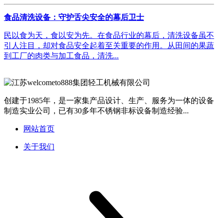
食品清洗设备：守护舌尖安全的幕后卫士
民以食为天，食以安为先。在食品行业的幕后，清洗设备虽不
引人注目，却对食品安全起着至关重要的作用。从田间的果蔬
到工厂的肉类与加工食品，清洗...
创建于1985年，是一家集产品设计、生产、服务为一体的设备
制造实业公司，已有30多年不锈钢非标设备制造经验...
网站首页
关于我们