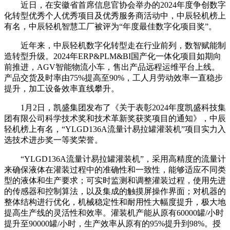
近日，在安徽省首席信息官协会举办的2024年度争创数字
化转型优秀个人优秀项目及优秀服务商活动中，中辰轻机榜上
有名，中辰轻机智慧工厂被评为“年度最佳数字化项目奖”。
近年来，中辰轻机数字化转型走在行业前列，数智赋能制
造转型升级。2024年ERP&PLM&BI国产化一体化项目如期向
前推进，AGV智能物流小车，售出产品远程运维平台上线。
产品交货及时率由75%提高至90%，工人月劳动效率一直稳步
提升，加工设备效率直线攀升。
1月2日，凯盛集团发布了《关于表彰2024年度凯盛科技集
团有限公司科学技术奖和技术革新奖获奖项目的通知》，中辰
轻机榜上有名，“YLGD136A流量计易拉罐灌装机”项目实力入
选技术进步奖一等奖荣誉。
“YLGD136A流量计易拉罐灌装机”，采用高精度的流量计
来确保液体在灌装过程中的准确性和一致性，能够适应不同类
型的液体和生产要求；可实时监测和调整灌装过程，使用先进
的传感器和控制算法，以及集成的触摸屏操作界面；对机器的
整体结构进行优化，机械稳定性和耐用性大幅度提升，极大地
提高生产线的灵活性和效率。灌装机产能从原有60000罐/小时
提升至90000罐/小时，生产效率从原有的95%提升到98%。授