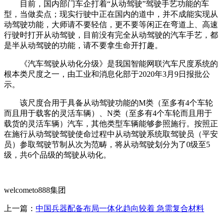
目前，国内部门车企打着“从动驾驶”驾驶手艺功能的车
型，当做卖点；现实行驶中正在国内的道中，并不成能实现从
动驾驶功能，大师请不要轻信，更不要等闲正在弯道上、高速
行驶时打开从动驾驶，目前没有完全从动驾驶的汽车手艺，都
是半从动驾驶的功能，请不要拿生命开打趣。
《汽车驾驶从动化分级》是我国智能网联汽车尺度系统的
根本类尺度之一，由工业和消息化部于2020年3月9日报批公
示。
该尺度合用于具备从动驾驶功能的M类（至多有4个车轮
而且用于载客的灵活车辆）、N类（至多有4个车轮而且用于
载货的灵活车辆）汽车，其他类型车辆能够参照施行。按照正
在施行从动驾驶驾驶使命过程中从动驾驶系统取驾驶员（平安
员）参取驾驶节制从次为范畴，将从动驾驶划分为了0级至5
级，共6个品级的驾驶从动化。
welcometo888集团
上一篇：
中国兵器配备布局一体化趋向较着 急需复合材料