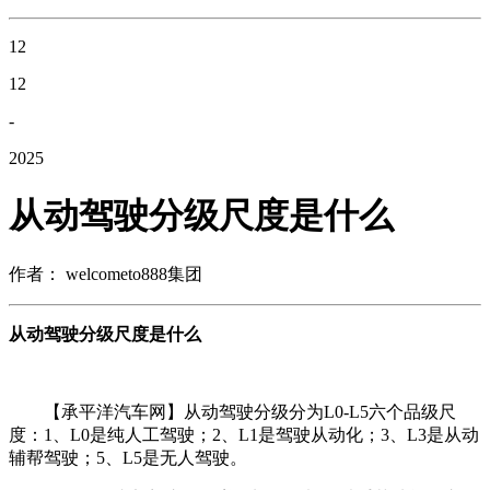
12
12
-
2025
从动驾驶分级尺度是什么
作者： welcometo888集团
从动驾驶分级尺度是什么
【承平洋汽车网】从动驾驶分级分为L0-L5六个品级尺
度：1、L0是纯人工驾驶；2、L1是驾驶从动化；3、L3是从动
辅帮驾驶；5、L5是无人驾驶。