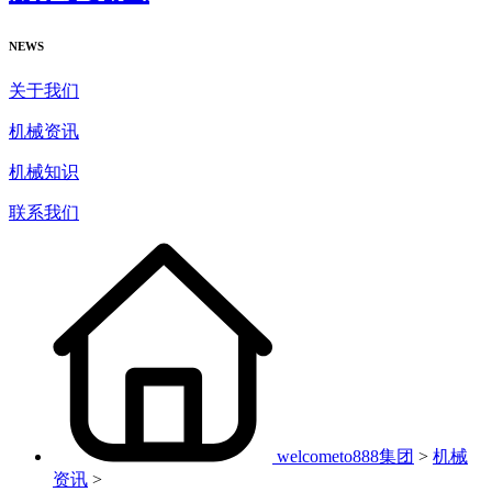
NEWS
关于我们
机械资讯
机械知识
联系我们
welcometo888集团
>
机械
资讯
>