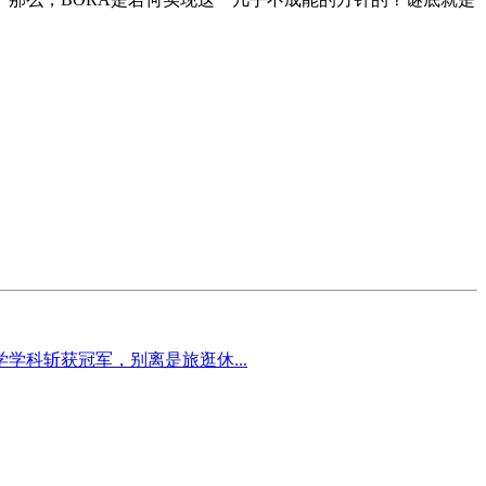
学科斩获冠军，别离是旅逛休...