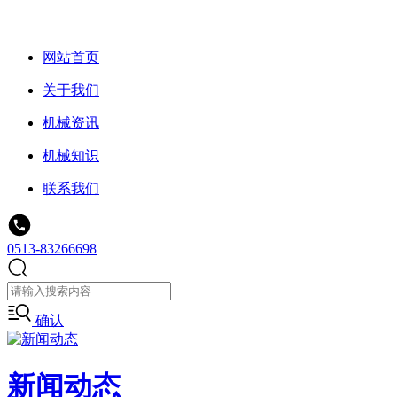
网站首页
关于我们
机械资讯
机械知识
联系我们
0513-83266698
确认
新闻动态