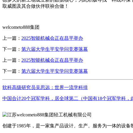
取威图及其合做伙伴联袂合做！
welcometo888集团
上一篇：
2025智能机械会正在昌平举办
下一篇：
第六届大学生平安学问竞赛落幕
上一篇：
2025智能机械会正在昌平举办
下一篇：
第六届大学生平安学问竞赛落幕
软科高级研究员吴思远：世界一流学科排
中国合计20个冠军学科，居全球第二（中国有18个冠军学科，
创建于1985年，是一家集产品设计、生产、服务为一体的设备制