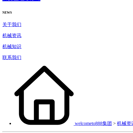
NEWS
关于我们
机械资讯
机械知识
联系我们
welcometo888集团
>
机械资