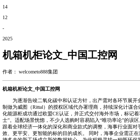
14
12
-
2025
机箱机柜论文_中国工控网
作者： welcometo888集团
机箱机柜论文_中国工控网
为逐渐告竣二氧化碳中和认证方针，出产需对各环节展开全面审
制做为威图（Rittal）的授权区域代办署理商，持续深化
化能源柜成功通过欧盟CE认证，并正式交付海外市场，标记
士”。适配场景恍惚，不少人选购时容易陷入“唯功率论”的误
跟着全球经济一体化的深化和商业款式的调整，海事行业面对
效、更平安、更智能的标的目的成长。 同时，海事企业需正在
德多夫的新工场成立新的数据核心，为此积极寻找一种既环保