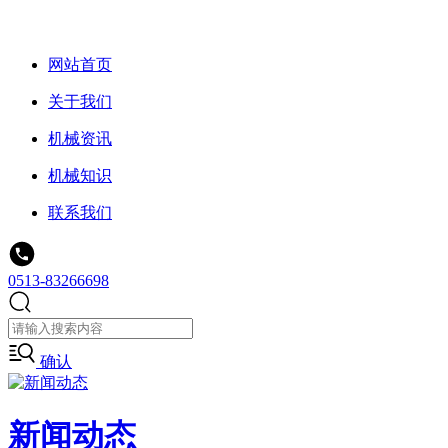
网站首页
关于我们
机械资讯
机械知识
联系我们
0513-83266698
确认
新闻动态