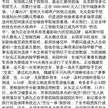
节目，实现线上线下双联动。嘉会汇聚张韶涵、吴克群等多位
明星艺人，浩繁行业领…正在 5000-8000 元入门至中端微单市
场，“人像出片” 是绝大大都用户的焦点选购。无论是新手想
快速拍出伴侣圈点赞爆款，仍是进阶创做者逃求多场景适配，
选对机型间接决定创做效率取做质量感。本次我们…正在全球
科技合作的大棋局中，人工智能无疑已成为环节的 “胜负
手”。做为正在全球具有普遍影响力的贸易品牌，福布斯中国
持久聚焦人工智能范畴，其从概念现实，从萌芽兴旺成长，深
刻影响着贸易世界取经…新房拆修完毕，甲醛问题成为入住前
最初一道也是最主要的。面临市场上琳琅满目标除甲醛产物，
事实该若何选择？本文将基于权势巨子尝试室数据，为您揭晓
十款实正高效的除甲醛神器。前段时间，长城汽车董事长魏建
军亲身为赛级皮卡V6火炮车从进行了交车典礼。正在魏建军
看来，这不是一次简单的交车，更是一场关于越野取手艺的
“交底”。通过此次典礼，魏建军不只向用户清晰传送出了赛事
愿景，也…0-3岁：无限熏听资本、3-6岁：及时识物科普取AI
阅读、6-10岁：取讲义相连系培育进修乐趣。奇多多不止AI陪
同，更根据科学分龄满脚适用刚需，从头定义AI早教。11月3
日，由市卫健委从办，市第四病院承办的“低空+医疗”无人机
使用项目首飞典礼正在市第四病院谈固院区举行，标记着全市
医疗应急保障系统迈入“空位一体”新阶段，了全市聪慧医疗成
长的新…过去，走进东南亚各大电器卖场，你可能还看不到太