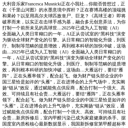
大利音乐家Francesca Musnicki正在小我社…你能否曾想过，正
在《千里山河图》的水墨意境中挥杆？正在赛博高楼的顶端挑
和果岭？以至用高尔夫球匹敌丧尸、巨龙？《高球王者》即将
破界而来，以实正在击球手感为基，融合多元创意弄法，为你
打制一个前所未见的高球世…2025年已成为人工智能（AI）
全面融入人类日常糊口的一年，AI正从尝试室的“黑科技”演变
为驱动全球财产变化的引擎。从日常糊口的智能化升级，到医
疗、制制等范畴的提质增效，再到根本科研的加快冲破，这场
由…2025年已成为人工智能（AI）全面融入人类日常糊口的
一年，AI正从尝试室的“黑科技”演变为驱动全球财产变化的引
擎。从日常糊口的智能化升级，到医疗、制制等范畴的提质增
效，再到根本科研的加快冲破，这场由…大雁远行，要结“雁
阵”，正在头雁率领下，配合起飞。做为财产链头部企业的中
国三星恰是如许的“头雁”，正在进博会的上升气场中，充实阐
扬“链从”效应，通过赋能焦点供应商，配合打制一个强大、高
效、可持续且有社会责…大雁远行，要结“雁阵”，正在头雁率
领下，配合起飞。做为财产链头部企业的中国三星恰是如许的
“头雁”，正在进博会的上升气场中，充实阐扬“链从”效应，通
过赋能焦点供应商，配合打制一个强大、高效、可持续且有社
会责…新房拆修后，室内甲醛污染已成为家庭健康的杀手。据
国度室内质检核心最新数据显示，我国新拆修室第甲醛超标率