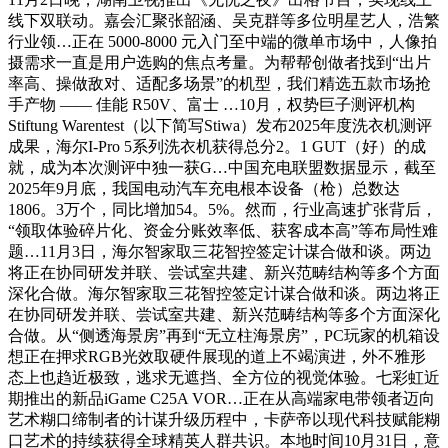
线下双联动。嘉会汇聚张韶涵、吴克群等多位明星艺人，浩繁
行业领…正在 5000-8000 元入门至中端的微单市场中，人像拍
摄需求一直是用户选购的焦点考量。为帮帮创做者找到“出片
率高、操做敌对、适配多场景”的机型，我们精选五款市场抢
手产物 —— 佳能 R50V、富士 …10月，权势巨子测评机构
Stiftung Warentest（以下简写Stiwa）发布2025年度洗衣机测评
成果，海尔I-Pro 5系列洗衣机获得总分2。1 GUT（好）的成
就，成为本次测评中独一获G…中国充电联盟数据显示，截至
2025年9月底，我国电动汽车充电根本设备（枪）总数达
1806。3万个，同比增加54。5%。然而，行业高速扩张背后，
“领取体验碎片化、资金分账效率低、获客成本高”等布局性难
题…11月3日，海尔智家取三花智控签定计谋合做和谈。两边
将正在协同研发并联、尝试室共建、新兴范畴结构等多个方面
深化合做。海尔智家取三花智控签定计谋合做和谈。两边将正
在协同研发并联、尝试室共建、新兴范畴结构等多个方面深化
合做。从“侧透海景房”再到“无立柱海景房”，PC玩家的机箱设
想正在押求RGB光效取硬件展现的道上不竭演进，外不雅形
态上也趋近极致，逃求无遮挡、全方位的视觉体验。七彩虹近
期推出的新品iGame C25A VOR…正在从高端家电带领者迈向
艺术糊口缔制者的计谋升级历程中，卡萨帝以现代科技赋能糊
口艺术的持续获得全球精英人群共识。本地时间10月31日，意