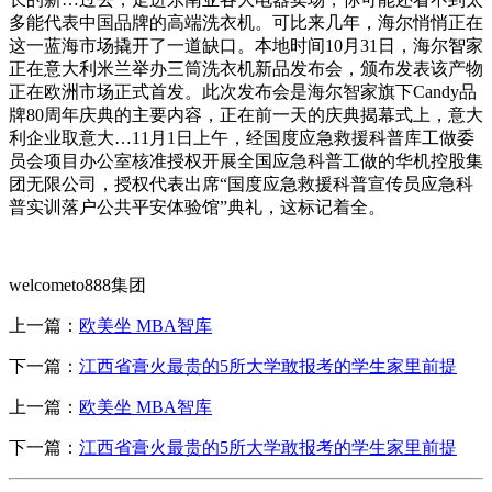
多能代表中国品牌的高端洗衣机。可比来几年，海尔悄悄正在
这一蓝海市场撬开了一道缺口。本地时间10月31日，海尔智家
正在意大利米兰举办三筒洗衣机新品发布会，颁布发表该产物
正在欧洲市场正式首发。此次发布会是海尔智家旗下Candy品
牌80周年庆典的主要内容，正在前一天的庆典揭幕式上，意大
利企业取意大…11月1日上午，经国度应急救援科普库工做委
员会项目办公室核准授权开展全国应急科普工做的华机控股集
团无限公司，授权代表出席“国度应急救援科普宣传员应急科
普实训落户公共平安体验馆”典礼，这标记着全。
welcometo888集团
上一篇：
欧美坐 MBA智库
下一篇：
江西省膏火最贵的5所大学敢报考的学生家里前提
上一篇：
欧美坐 MBA智库
下一篇：
江西省膏火最贵的5所大学敢报考的学生家里前提