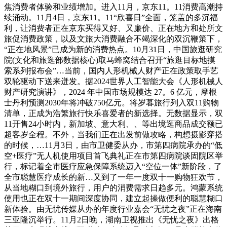
焦消费者体验和业绩增加。进入11月，京东11。11消费高潮持
续涌动。11月4日，京东11。11“欣喜日”全面，笼盖的多沉福
利，让消费者正在京东买得又好、又廉价、正在地方和处所文
旅促消费政策，以及文旅大消费融合不竭深化的双沉鞭策下，
“正在地风景”已成为新的消费热点。10月31日，中国旅逛研究
院(文化和旅逛部数据核心)取马蜂窝结合召开“旅逛目标地摸
索系列报布会”…当前，国内人形机械人财产正在政策取手艺
双轮驱动下送来迸发。据2024世界人工智能大会《人形机械人
财产研究演讲》，2024 年中国市场规模达 27。6 亿元，摩根
士丹利预测2030年将冲破750亿元。将岁暮旅行列入双11购物
清单，正成为浩繁旅行快乐喜爱者的新选择。无数据显示，双
11开售24小时内，新加坡、意大利、、等出境逛商品成交额已
超客岁全程。不外，当我们正在出发前做攻略，构想摄影穿搭
的时候，…11月3日，由市卫健委从办，市第四病院承办的“低
空+医疗”无人机使用项目首飞典礼正在市第四病院谈固院区举
行，标记着全市医疗应急保障系统迈入“空位一体”新阶段，了
全市聪慧医疗成长的新…又到了一年一度双十一购物狂欢节，
从当地糊口到境外旅行，用户的消费需求日趋多元。鸿蒙系统
使用也正在双十一期间深度协同，建立起操做便利的聪慧糊口
新体验。由无忧传媒从办的年度行业嘉会“无忧之夜”正在海南
三亚隆沉举行。11月2日晚，湖南卫视推出《无忧之夜》出格