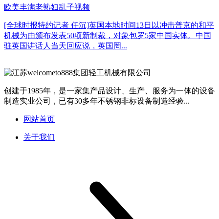
欧美丰满老熟妇乱子视频
[全球时报特约记者 任沉]英国本地时间13日以冲击普京的和平
机械为由颁布发表50项新制裁，对象包罗5家中国实体。中国
驻英国讲话人当天回应说，英国罔...
创建于1985年，是一家集产品设计、生产、服务为一体的设备
制造实业公司，已有30多年不锈钢非标设备制造经验...
网站首页
关于我们