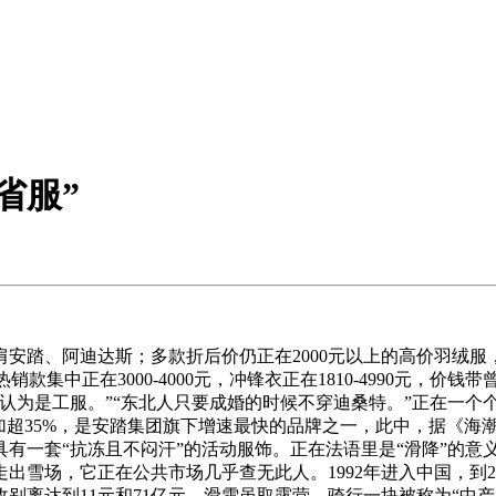
省服”
踏、阿迪达斯；多款折后价仍正在2000元以上的高价羽绒服，
0元、热销款集中正在3000-4000元，冲锋衣正在1810-4990
认为是工服。”“东北人只要成婚的时候不穿迪桑特。”正在一个
增加超35%，是安踏集团旗下增速最快的品牌之一，此中，据《海
有一套“抗冻且不闷汗”的活动服饰。正在法语里是“滑降”的意义—
雪场，它正在公共市场几乎查无此人。1992年进入中国，到2
别离达到11元和71亿元。滑雪虽取露营、骑行一块被称为“中产三宝