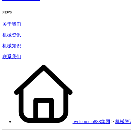
NEWS
关于我们
机械资讯
机械知识
联系我们
welcometo888集团
>
机械资