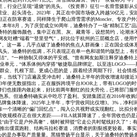
以至，行业已呈现“退烧”的兆头。《投资界》征引一名滑雪摄影从
停营业、起头清仓。2023年，其正在中国市场收入跨越50亿元，安
正在防寒赛道，同样降生于爬山滑雪需求的Moncler、专攻
本年8月，为了庆贺成立90周年，迪桑特办了一场“精制工艺”
桑特的服饰颜色，集中正在黑、灰、藏青等，设想简约，论潮水
被网友吐槽“端着”“登里登气”，好比位于杭州的三层概念店，使
套了。这一幕，几乎点破了迪桑特的焦点人群画像：正在国企或体
风头。迪桑特的低调，不只表现正在单一色和谐简约版型上，有些
洁”。“一种胁制又得体的平安感。”曾有网友如斯注释穿迪桑特
单元，“体系体例内穿搭”敏捷取品牌绑定。以至连LOGO——那
群众、扎根下层。更成心思的是，跟着经济周期下行、社会情感趋
年，当线下门店遍及受冲击时，迪桑特上半年的营收增速却接近30%
23年便无数据指出，正在服拆跨境平台JOOR上，带有LOGO的
牌们也接踵内敛起来，好比前两年翻红的拉夫劳伦，已将部门服饰
的色系。但迪桑特确实从中吃尽了盈利。安踏集团正在2016年
集体降速。2025年上半年，李宁营收同比仅增3。3%，净利润下
靠一个清晰的“偏门回忆点”，闯入公共视野或实现翻红。比拟
规模存正在很大差距——FILA就算降速了，全年营收也仍是正在
“由于它是户外高奢”，顿时被辩驳“它走公共时髦线好久了”；
，推出缓震跑鞋、结构马拉松赛道，消费者的割裂感更较着。事
的是办事取产质量量。黑猫赞扬平台显示，关于迪桑特的赞扬多达1