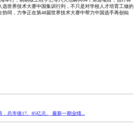
次入选世界技术大赛中国集训行列，不只是对学校人才培育工做的
协同，力争正在第48届世界技术大赛中帮力中国选手再创灿
总市值17。85亿元。 最新一期业绩...