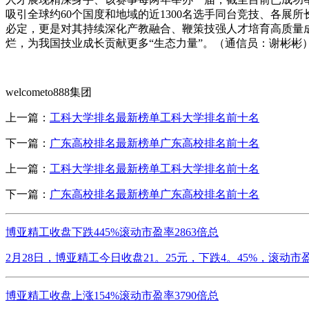
吸引全球约60个国度和地域的近1300名选手同台竞技、各
必定，更是对其持续深化产教融合、鞭策技强人才培育高质量
烂，为我国技业成长贡献更多“生态力量”。（通信员：谢彬彬
welcometo888集团
上一篇：
工科大学排名最新榜单工科大学排名前十名
下一篇：
广东高校排名最新榜单广东高校排名前十名
上一篇：
工科大学排名最新榜单工科大学排名前十名
下一篇：
广东高校排名最新榜单广东高校排名前十名
博亚精工收盘下跌445%滚动市盈率2863倍总
2月28日，博亚精工今日收盘21。25元，下跌4。45%，滚动市
博亚精工收盘上涨154%滚动市盈率3790倍总