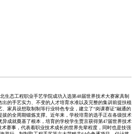
湖北生态工程职业手艺学院成功入选第48届世界技术大赛家具制
畴杰出的手艺实力、不变的人才培育水准以及完整的集训前提扶植
、家具设想取制制等行业特色专业，建立了“岗课赛证”融通的
提拔的全周期锻炼支撑。近年来，学校培育的选手正在各级技术
优异成就奠基了根本，培育的学校学生贾京获得第47届世界技术
技术赛事，代表着职业技术成长的世界先辈程度，同时也是技强
在上海举行，制制取工程手艺等六大范畴共64个角逐项目，估计将