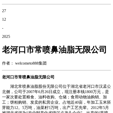
27
12
-
2025
老河口市常喷鼻油脂无限公司
作者： welcometo888集团
老河口市常喷鼻油脂无限公司
湖北常喷鼻油脂股份无限公司位于湖北省老河口市汉孟公
北侧，公司于2007年6月26日成立，现注册本钱1800万元，是
一家次要处置粮食、油料收购、仓储；食用动物油购销、加
工；饼粕购销、发卖的私营企业。占地近40亩，年加工玉米胚
芽能力12。5万吨，油菜籽5万吨，出产工艺先辈。2012年5月
被湖北省评为“农业财产化省级沉点龙头企业”。出产的“常喷