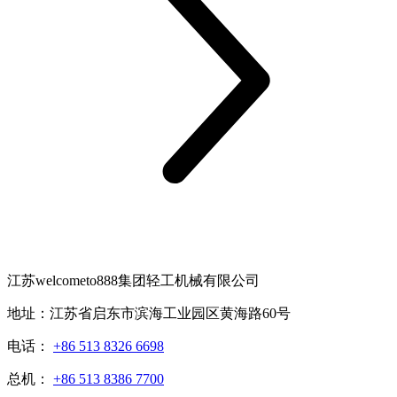
江苏welcometo888集团轻工机械有限公司
地址：江苏省启东市滨海工业园区黄海路60号
电话：
+86 513 8326 6698
总机：
+86 513 8386 7700