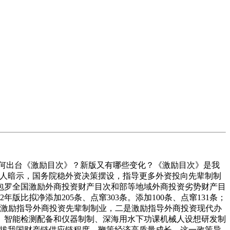
。为何出台《激励目次》？新版又有哪些变化？《激励目次》是我
任人暗示，国务院稳外资决策摆设，指导更多外资投向先辈制制
，包罗全国激励外商投资财产目次和部等地域外商投资劣势财产目
比拟净添加205条、点窜303条。添加100条、点窜131条；
一是激励指导外商投资先辈制制业，二是激励指导外商投资现代办
、智能检测配备和仪器制制、深海用水下功课机械人设想研发制
提拔我国财产链供应链程度，鞭策经济高质量成长。这一政策导