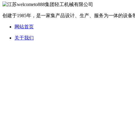
创建于1985年，是一家集产品设计、生产、服务为一体的设备制
网站首页
关于我们