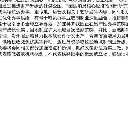
国通过推进财产升级的计谋企图。”国度消息核心经济预测部研
代高端航运办事、虚拟电厂运营及相关手艺研发等内容，同时积
过优化办事供给，有帮于鞭策办事业取制制业深度融合，推进制
益于吸引更多全球立异要素，加速补齐我国正在出产性办事范畴
财产成长现实，因地制宜扩大地域目次激励范畴。好比，新增邮
管理、贵州省新增算力根本软硬件研发出产，青海省新增风力发
、供给税收减免优惠等行动，激励外资参取这些地域制制业升级
长委将会同相关部分加强指点和协调，抓好政策办法落实工做。
代表该做者或机构概念，不代表磅礴旧事的概念或立场，磅礴旧