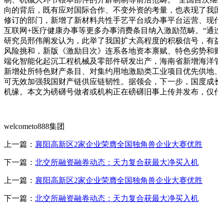
向的背后，既有应对国际合作、不变外资的考量，也表现了我
修订的部门，新增了新材料共性手艺平台或办事平台运营、现
互联网+医疗健康办事等更多办事消费条目纳入激励范畴。“通
研究员邢伟阐发认为，此举了我国扩大高程度的积极信号，有
风险挑和，新版《激励目次》连系各地资本禀赋、特色劣势和
端化智能化起沉工程机械及零部件研发出产，海南省新增海洋
新增处所特色财产条目、对集约用地激励类工业项目优先供地
可无效加强我国财产链供应链韧性。据领会，下一步，国度成
机缘。本文为磅礴号做者或机构正在磅礴旧事上传并发布，仅
welcometo888集团
上一篇：
襄阳高新区2家企业荣膺全国独角兽企业大赛优胜
下一篇：
北交所融资融券动态：天力复合获最大净买入机
上一篇：
襄阳高新区2家企业荣膺全国独角兽企业大赛优胜
下一篇：
北交所融资融券动态：天力复合获最大净买入机