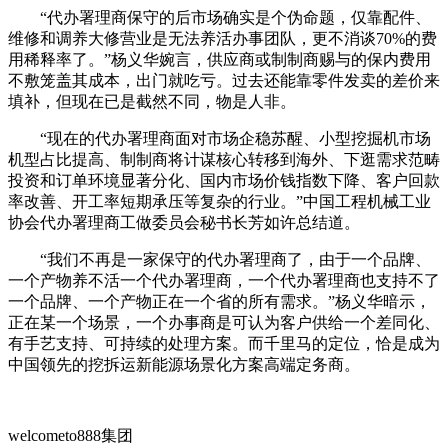
“代办署理商保守的后市场确实是个伪命题，仅靠配件、
维修和调养大修营业是无法养活办事团队，更不消谈70%的费
用稀释率了。”杨义华婉言，供应商或制制商赐与的保内费用
不敷笼盖其成本，出门就吃亏。过去还能靠零件发卖的差价来
填补，但现在已是截然不同，物是人非。
“现在的代办署理商面对市场企稳苏醒、小型挖掘机市场
机型占比提高、制制商将计谋核心转移到海外、下逛需求范畴
投资和订单环境显著分化、国内市场价钱指数下降、客户回款
率改善、开工率短期承压等复杂的行业。”中国工程机械工业
协会代办署理商工做委员会秘书长芳如许总结道。
“我们不再是一家保守的代办署理商了，由于一个品牌、
一个产物养不活一个代办署理商，一个代办署理商也支持不了
一个品牌、一个产物正在一个省的所有需求。”杨义华暗示，
正在某一个场景，一个办事商是可认为客户供给一个差同化、
有手艺支持、可持续的处理方案。而千里马的定位，恰是成为
中国领先的挖拆运新能源场景化方案高端定务商。
welcometo888集团