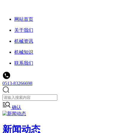
网站首页
关于我们
机械资讯
机械知识
联系我们
0513-83266698
确认
新闻动态