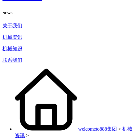
NEWS
关于我们
机械资讯
机械知识
联系我们
welcometo888集团
>
机械
资讯
>