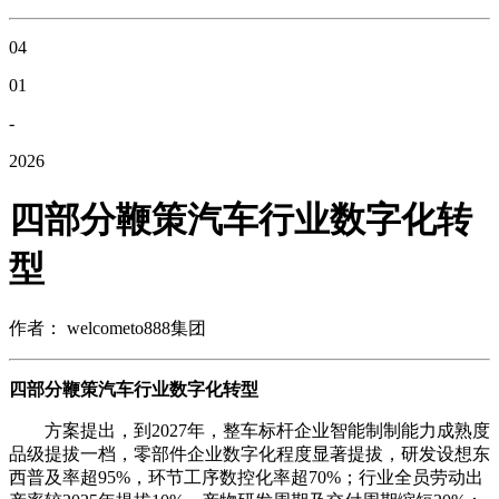
04
01
-
2026
四部分鞭策汽车行业数字化转
型
作者： welcometo888集团
四部分鞭策汽车行业数字化转型
方案提出，到2027年，整车标杆企业智能制制能力成熟度
品级提拔一档，零部件企业数字化程度显著提拔，研发设想东
西普及率超95%，环节工序数控化率超70%；行业全员劳动出