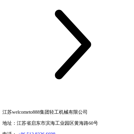
江苏welcometo888集团轻工机械有限公司
地址：江苏省启东市滨海工业园区黄海路60号