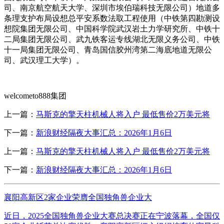
司、南京航空航天大学、深圳市埃伯瑞科技无限公司）地道多
条理支护布局设想总平安系数法取工程使用（中铁第四勘测设
想院集团无限公司、中国科学院武汉岩土力学研究所、中铁十
二局集团无限公司、武九铁客运专线湖北无限义务公司、中铁
十一局集团无限公司、青岛国信胶州湾第二海底地道无限公
司、武汉理工大学）。
welcometo888集团
上一篇：
马斯克的擎天柱机械人将入户 最低售价2万美元将
下一篇：
新浪财经隔夜大事汇总：2026年1月6日
上一篇：
马斯克的擎天柱机械人将入户 最低售价2万美元将
下一篇：
新浪财经隔夜大事汇总：2026年1月6日
襄阳高新区2家企业荣膺全国独角兽企业大
近日，2025全国独角兽企业大赛总决赛正在宁波落幕，全国仅