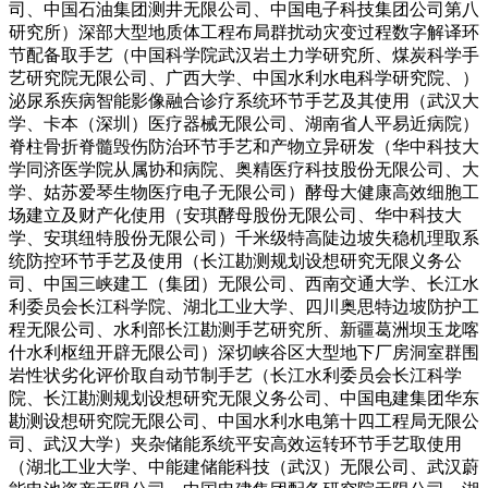
司、中国石油集团测井无限公司、中国电子科技集团公司第八
研究所）深部大型地质体工程布局群扰动灾变过程数字解译环
节配备取手艺（中国科学院武汉岩土力学研究所、煤炭科学手
艺研究院无限公司、广西大学、中国水利水电科学研究院、）
泌尿系疾病智能影像融合诊疗系统环节手艺及其使用（武汉大
学、卡本（深圳）医疗器械无限公司、湖南省人平易近病院）
脊柱骨折脊髓毁伤防治环节手艺和产物立异研发（华中科技大
学同济医学院从属协和病院、奥精医疗科技股份无限公司、大
学、姑苏爱琴生物医疗电子无限公司）酵母大健康高效细胞工
场建立及财产化使用（安琪酵母股份无限公司、华中科技大
学、安琪纽特股份无限公司）千米级特高陡边坡失稳机理取系
统防控环节手艺及使用（长江勘测规划设想研究无限义务公
司、中国三峡建工（集团）无限公司、西南交通大学、长江水
利委员会长江科学院、湖北工业大学、四川奥思特边坡防护工
程无限公司、水利部长江勘测手艺研究所、新疆葛洲坝玉龙喀
什水利枢纽开辟无限公司）深切峡谷区大型地下厂房洞室群围
岩性状劣化评价取自动节制手艺（长江水利委员会长江科学
院、长江勘测规划设想研究无限义务公司、中国电建集团华东
勘测设想研究院无限公司、中国水利水电第十四工程局无限公
司、武汉大学）夹杂储能系统平安高效运转环节手艺取使用
（湖北工业大学、中能建储能科技（武汉）无限公司、武汉蔚