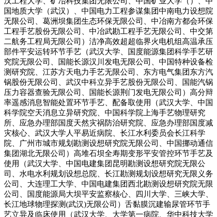
汉工程大学、矿冶科技集团无限公司、中国矿业大学（）、中
国地质大学（武汉）、中国电力工程参谋集团中南电力设想院
无限公司、葛洲坝集团生态环保无限公司、中冶南方都会环保
工程手艺股份无限公司、中冶武勘工程手艺无限公司、中交第
二航务工程局无限公司）洁净高效超超临界火电机组高温承压
部件平安运转环节手艺（武汉大学、国度能源集团科学手艺研
究院无限公司、国能长源汉川发电无限公司、中国特种设备检
测研究院、江苏方天电力手艺无限公司、东方电气集团东方汽
锅股份无限公司、武汉中科立异手艺股份无限公司、国能汽锅
压力容器查验无限公司、国能长源荆门发电无限公司）高分辩
率遥感消息智能处置环节手艺、配备取使用（武汉大学、中国
科学院空天消息立异研究院、中国科学院上海手艺物理研究
所、应急办理部国度天然灾祸防治研究院、应急办理部国度减
灾核心、武汉大学人平易近病院、长江水利委员会长江科学
院、广州市城市规划勘测设想研究院无限公司、中国挪动通信
集团湖北无限公司）高堆石坝全寿期变形平安管控环节手艺及
使用（武汉大学、中国电建集团昆明勘测设想研究院无限公
司、水电水利规划设想总院、长江勘测规划设想研究无限义务
公司、大连理工大学、中国电建集团西北勘测设想研究院无限
公司、国度能源局大坝平安监察核心、四川大学、三峡大学、
长江地球物理探测(武汉)无限公司）舌黏膜沉建输尿管环节手
艺立异及临床使用（武汉大学、大学第一病院、华中科技大学