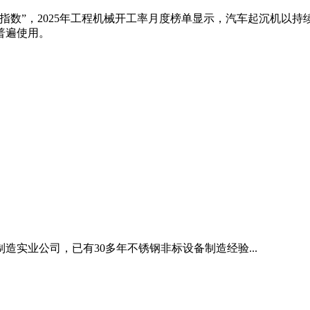
”，2025年工程机械开工率月度榜单显示，汽车起沉机以持
普遍使用。
造实业公司，已有30多年不锈钢非标设备制造经验...