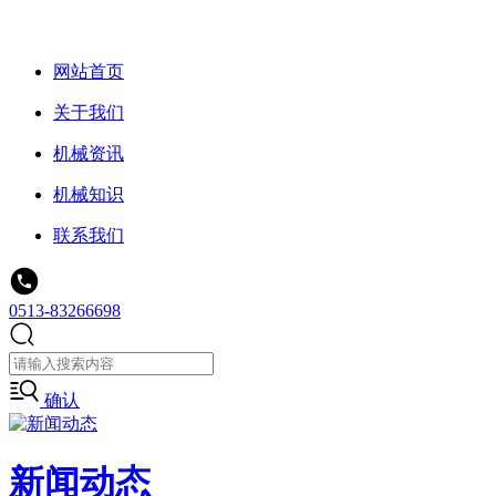
网站首页
关于我们
机械资讯
机械知识
联系我们
0513-83266698
确认
新闻动态