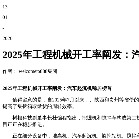
13
01
-
2026
2025年工程机械开工率阐发：
作者： welcometo888集团
2025年工程机械开工率阐发：汽车起沉机稳居榜首
值得留意的是，自2025年7月以来，、陕西和贵州等省份
提高了集拆箱取散货的周转效率。
树根科技副董事长杜锦程指出，挖掘机和搅拌车构成第二梯
目正正在稳步推进。
正在细分设备中，堆高机、汽车起沉机、旋挖钻机、搅拌车