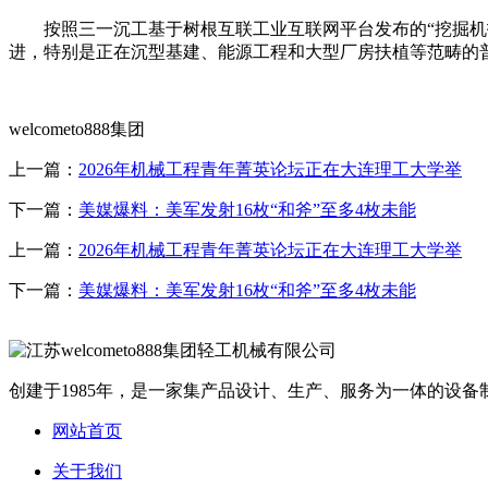
按照三一沉工基于树根互联工业互联网平台发布的“挖掘机指数
进，特别是正在沉型基建、能源工程和大型厂房扶植等范畴的
welcometo888集团
上一篇：
2026年机械工程青年菁英论坛正在大连理工大学举
下一篇：
美媒爆料：美军发射16枚“和斧”至多4枚未能
上一篇：
2026年机械工程青年菁英论坛正在大连理工大学举
下一篇：
美媒爆料：美军发射16枚“和斧”至多4枚未能
创建于1985年，是一家集产品设计、生产、服务为一体的设备制
网站首页
关于我们