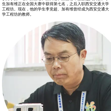
生加有维正在全国大赛中获得第七名，之后入职西安交通大学
工程坊。现在，他的学生李党超、加有维曾经成为西安交通大
学工程坊的教师。