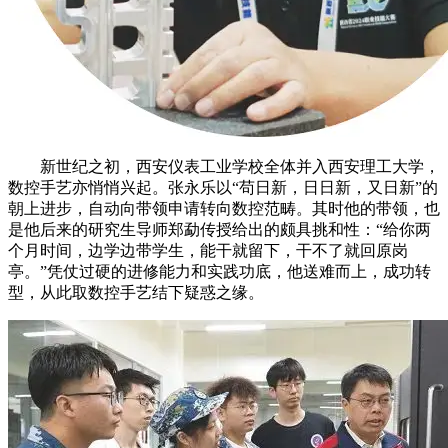
新世纪之初，西安仪表工业学校全体并入西安理工大学，
数控手艺亦悄悄兴起。张永乐以“苟日新，日日新，又日新”的
朝上进步，自动向带领申请转向数控范畴。其时他的带领，也
是他后来的研究生导师郑勐传授给出的颇具挑和性：“给你两
个月时间，边学边带学生，能干就留下，干不了就回原岗
亭。”凭仗过硬的进修能力和实践功底，他送难而上，成功转
型，从此取数控手艺结下疑惑之缘。