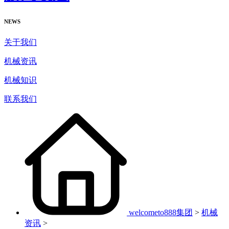
NEWS
关于我们
机械资讯
机械知识
联系我们
welcometo888集团
>
机械
资讯
>