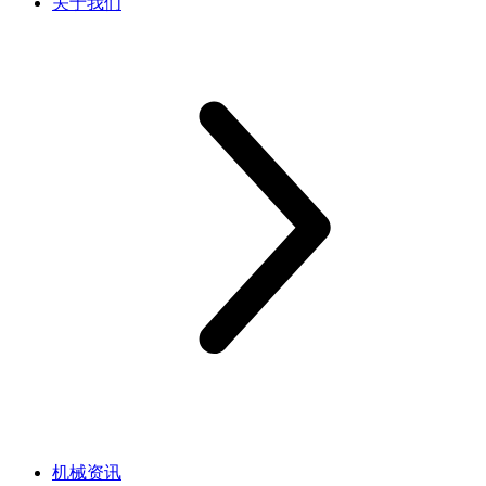
关于我们
机械资讯