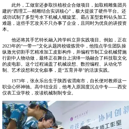
此外，工做室还参取扶植校企合做项目，如取精雕集团共
建的“西理工—精雕结合实训核心”，极大提拔了硬件平台。还
成功试制了多型号水下机械人螺旋桨、霸占某型套料钻头加工
难题，这些手艺攻关不只办事了企业，且同时为优良的讲授资
本。
他还将其手艺特长融入跨学科立异实践项目。例如，正在
2023年的“一带一”文化从题跨校锻炼营中，他指点学生团队操
纵激光切割手艺精准加工皮影构件，并编程节制工业机械臂施
行剧中人物动做，最终正在舞台上演绎一场融合了科技取文化
的皮电影。这个过程涵盖了机械设想、数控编程、从动化节
制、艺术设想和文化叙事，是“五育并举”的活泼实践。
1973年，张永乐出生于陕西省渭南市，自长便对教师这一
职业心怀神驰。高中结业后，他考入原国度沉点中专——西安
仪表工业学校，攻读机械制制专业。