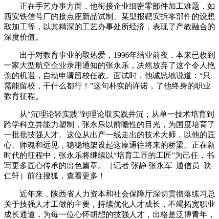
正在手艺办事方面，他衔接企业细密零部件加工难题，如
西安铁信号厂的接点座新品试制、某型报靶安拆零部件的设想
取加工等，以其精深的工艺办事处所经济，表现了产教融合的
深度价值。
出于对教育事业的取热爱，1996年结业前夜，本来已收到
一家大型航空企业录用通知的张永乐，决然放弃了这个令人艳
羡的机遇，自动申请留校任教。面试时，他诚恳地说道：“只
需能留校，干什么都行！”这句朴实的许诺，了他终身的职业
教育征程。
从“沉理论轻实践”到理论取实践并沉；从单一技术培育到
跨学科立异能力塑制，张永乐以前瞻性的目光，为国度培育了
一批批技强人才。这位从出产一线走出的技术大师，以他的匠
心、师魂和远见，稳稳地架设起这座通往将来的桥梁。正在新
时代的征程中，张永乐将继续以“培育工匠的工匠”为己任，书
写更多匠心传承的出色篇章。（记者 张静 张永军 通信员 陕
仁轩）前往搜狐，查看更多！
近年来，陕西省人力资本和社会保障厅深切贯彻落练习总
关于技强人才工做的主要，持续优化人才成长，不竭拓宽职业
成长通道，为每一位心怀胡想的技强人才，出格是泛博青年，