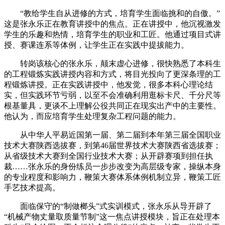
“教给学生自从进修的方式，培育学生面临挑和的自傲。”
这是张永乐正在教育讲授中的焦点。正在讲授中，他沉视激发
学生的乐趣和热情，培育学生的职业和工匠。他通过项目式讲
授、赛课连系等体例，让学生正在实践中提拔能力。
转岗该核心的张永乐，颠末虚心进修，很快熟悉了本科生
的工程锻炼实践讲授内容和方式，将目光投向了更深条理的工
程锻炼讲授。正在实践讲授中，他发觉，很多本科心理论结
实，但实践环节亏弱，以至不会准确利用逛标卡尺、千分尺等
根基量具，更谈不上理解公役共同正在现实出产中的主要性。
他认为，而应培育学生处理复杂工程问题的能力。
从中华人平易近国第一届、第二届到本年第三届全国职业
技术大赛陕西选拔赛，到第46届世界技术大赛陕西省选拔赛；
从省级技术大赛到全国行业技术大赛；从开辟赛项到担任执
裁……张永乐的身份练员一步步改变为高层级专家，操纵本身
的专业程度和影响力，鞭策大赛体系体例机制立异，鞭策工匠
手艺技术提高。
面临保守的“制做榔头”式实训模式，张永乐从导开辟了
“机械产物丈量取质量节制”这一焦点讲授模块，旨正在处理本