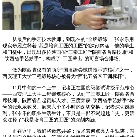
从最后的手艺技术教师，到现在的“金牌锻练”，张永乐用
现实步履注释着“我是培育工匠的工匠”的深刻内涵。他的学生
和门徒中，出现出多位陕西省“三秦工匠”“陕西省首席技师”和
“陕西省手艺妙手”，构成了“工匠辈出”的可喜场合排场。
做为陕西省仅有的两所“国度级尝试讲授示范核心”之一，
西安理工大学工程锻炼核心被誉为“西北五省区工训标杆”。
11月中旬的一个上午，记者正在国度级尝试讲授示范核心
——西安理工大学工程锻炼核心，见到了三秦工匠、陕西省首
席技师、陕西省凸起贡献人才、三度荣获“陕西省手艺妙手”称
号的张永乐教员。颠末六个多小时的深切交换，记者深切感遭
到，张永乐的职业生活生计，不只是一部不竭超越自史，更活
泼注释了“我是培育工匠的工匠”的深刻内涵。
正在这里，我们将邀您共鉴：技术若何点亮人生轨迹，奋