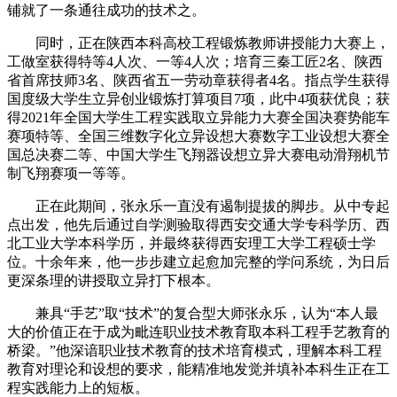
铺就了一条通往成功的技术之。
同时，正在陕西本科高校工程锻炼教师讲授能力大赛上，
工做室获得特等4人次、一等4人次；培育三秦工匠2名、陕西
省首席技师3名、陕西省五一劳动章获得者4名。指点学生获得
国度级大学生立异创业锻炼打算项目7项，此中4项获优良；获
得2021年全国大学生工程实践取立异能力大赛全国决赛势能车
赛项特等、全国三维数字化立异设想大赛数字工业设想大赛全
国总决赛二等、中国大学生飞翔器设想立异大赛电动滑翔机节
制飞翔赛项一等等。
正在此期间，张永乐一直没有遏制提拔的脚步。从中专起
点出发，他先后通过自学测验取得西安交通大学专科学历、西
北工业大学本科学历，并最终获得西安理工大学工程硕士学
位。十余年来，他一步步建立起愈加完整的学问系统，为日后
更深条理的讲授取立异打下根本。
兼具“手艺”取“技术”的复合型大师张永乐，认为“本人最
大的价值正在于成为毗连职业技术教育取本科工程手艺教育的
桥梁。”他深谙职业技术教育的技术培育模式，理解本科工程
教育对理论和设想的要求，能精准地发觉并填补本科生正在工
程实践能力上的短板。