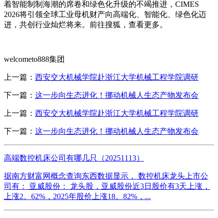
着智能制制海潮的席卷和绿色化升级的不竭推进，CIMES
2026将引领全球工业母机财产向高端化、智能化、绿色化迈
进，共创行业灿烂将来。前往搜狐，查看更多。
welcometo888集团
上一篇：
西安交大机械学院赴浙江大学机械工程学院调研
下一篇：
这一步向生态进化！挪动机械人生态产物发布会
上一篇：
西安交大机械学院赴浙江大学机械工程学院调研
下一篇：
这一步向生态进化！挪动机械人生态产物发布会
高端数控机床公司有哪几只（20251113）
据南方财富网概念查询东西数据显示， 数控机床龙头上市公
司有： 亚威股份： 龙头股，亚威股份近3日股价有3天上涨，
上涨2。62%，2025年股价上涨18。82%，...