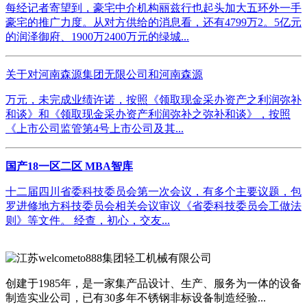
每经记者寄望到，豪宅中介机构丽兹行也起头加大五环外一手
豪宅的推广力度。从对方供给的消息看，还有4799万2。5亿元
的润泽御府、1900万2400万元的绿城...
关于对河南森源集团无限公司和河南森源
万元，未完成业绩许诺，按照《领取现金采办资产之利润弥补
和谈》和《领取现金采办资产利润弥补之弥补和谈》，按照
《上市公司监管第4号上市公司及其...
国产18一区二区 MBA智库
十二届四川省委科技委员会第一次会议，有多个主要议题，包
罗进修地方科技委员会相关会议审议《省委科技委员会工做法
则》等文件。 经查，初心，交友...
创建于1985年，是一家集产品设计、生产、服务为一体的设备
制造实业公司，已有30多年不锈钢非标设备制造经验...