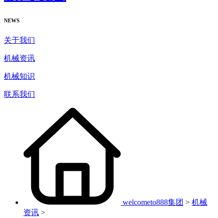
NEWS
关于我们
机械资讯
机械知识
联系我们
welcometo888集团
>
机械
资讯
>