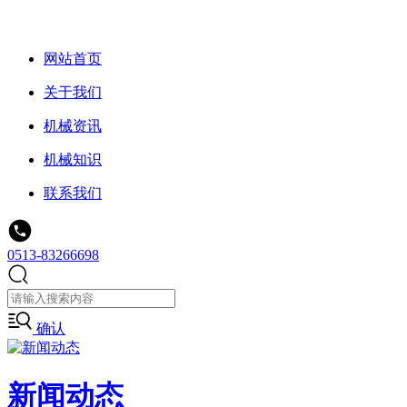
网站首页
关于我们
机械资讯
机械知识
联系我们
0513-83266698
确认
新闻动态