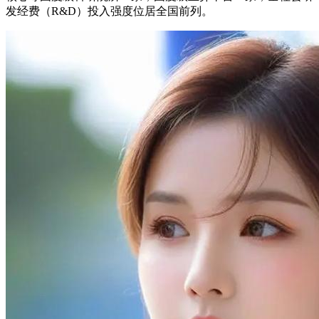
发经费（R&D）投入强度位居全国前列。