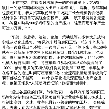
“正在市委、市取春风汽车股份的协同鞭策下，客岁5月，
项目一的总卸车间率先投入出产；本年10月，焊拆、涂卸车间
也接踵启用。春风汽车股份襄阳工场副厂长金晓栋告诉记者，
估计来岁3月项目可实现全面投产。届时，该工场将具备笼盖
0。5吨至18吨共900多种车型的出产能力，轻型商用车年产量
可达30万辆。”？。
“车架、前后桥、油箱、轮胎、策动机等20多种大总成均
实现从动化上线%。”春风汽车股份襄阳工场一总卸车间从任
蔡亮一边察看出产环境，一边向记者引见，“算下来，每150秒
就有一台新车正在这里下线多种车型，能实现纯电车、混动
车、燃油车等多种车型的切换。正在焊卸车间里，154台焊拆
机械人矫捷挥舞巨臂，将整车焊点从动化率从40%提高到了
100%；借帮电脑仿实模仿软件提前优化加工轨迹，单车型正
在各工位的通过时间可压缩至92秒；全流程质量逃溯系统为每
辆车都成立了档案……340个数字化场景深度融入出产全流
程，鞭策工场从“人驱动流程”迈向“数据驱动制制”。
“通过各层级的打算、节制取安排，春风汽车股份襄阳工
场智能制制和绿色工场升级项目可使运营效率提拔30%以上，
打制出高效、火速、数字化且行业领先的智能工场。”金晓栋
说，将来，春风汽车股份襄阳工场将以“绿色环保、数字贯