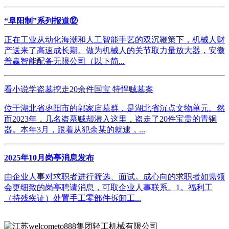
“阜阳制”系列报道⑫
正在工业从动化海潮和人工智能手艺的双沉鞭策下，机械人财
产送来了高速成长期。做为机械人的关节取力量放大器，安徽
普赢智能配备无限公司（以下简...
看小说学盗墓挖走20余件国宝 特悍贼墓案
位于湖北省枣阳市的郭家庙墓群，是湖北省沉点文物单元。然
而2023年，几名盗墓贼却潜入这里，盗走了20件宝贵的青铜
器。本年3月，跟着从犯余某的就逮，...
2025年10月岗亭消息发布
由企业人事对求职者进行筛选、面试。成心向的求职者如需领
会更细致的岗亭聘请消息，可取企业人事联系。1。福利工
（持残疾证）处置手工零部件拆卸工...