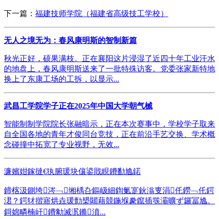
下一篇：
福建技师学院（福建省高级技工学校）
无人之境无为：春风康明斯的智制新篇
秋光正好，硕果满枝。正在襄阳这片浸湿了近四十年工业汗水
的地盘上，春风康明斯送来了一批特殊访客。党委张家新特地
换上了东康工场的工拆，以显示...
武昌工学院学子正在2025年中国大学朝气械
智能制制学院院长张融暗示，正在本次赛事中，学校学子取来
自全国各地的青年才俊同台竞技，正在前沿手艺交换、学术概
念碰撞中拓宽了专业视野，无效...
濂嬪姏鎵撻€犱腑瑗块儴鍙戝睍鐨勫尯鍩
鍗楁汲鍘垮涔﹁缃楀叴鏂岋細鍧氭寔鈥滃叓涓仛鐒﹁仛鍔
涒？鍔犲揩寤烘垚瑗勯槼閮藉競鍦堢豢鑹插彂灞曠ず鑼冨尯。
鎶婂疄楠屽鐨勨滅泦鏅濆...