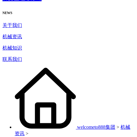
NEWS
关于我们
机械资讯
机械知识
联系我们
welcometo888集团
>
机械
资讯
>