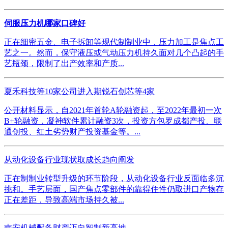
伺服压力机哪家口碑好
正在细密五金、电子拆卸等现代制制业中，压力加工是焦点工
艺之一。然而，保守液压或气动压力机持久面对几个凸起的手
艺瓶颈，限制了出产效率和产质...
夏禾科技等10家公司进入期锐石创芯等4家
公开材料显示，自2021年首轮A轮融资起，至2022年最初一次
B+轮融资，凝神软件累计融资3次，投资方包罗成都产投、联
通创投、红土劣势财产投资基金等。...
从动化设备行业现状取成长趋向阐发
正在制制业转型升级的环节阶段，从动化设备行业反面临多沉
挑和。手艺层面，国产焦点零部件的靠得住性仍取进口产物存
正在差距，导致高端市场持久被...
南安机械配备财产迈向智制新高地