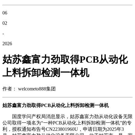
06
02
-
2026
姑苏鑫富力劲取得PCB从动化
上料拆卸检测一体机
作者： welcometo888集团
姑苏鑫富力劲取得PCB从动化上料拆卸检测一体机
国度学问产权局消息显示，姑苏鑫富力劲从动化设备无限
公司取得一项名为“一种PCB从动化上料拆卸检测一体机”的专
利，授权通知布告号CN223801960U，申请日期为2025年3