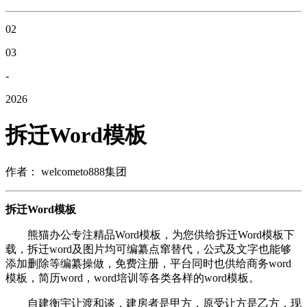
02
03
-
2026
拆迁Word模板
作者： welcometo888集团
拆迁Word模板
熊猫办公专注精品Word模板，为您供给拆迁Word模板下
载，拆迁word及图片均可编纂点窜替代，公式及文字也能够
添加删除等编纂操做，免费注册，平台同时也供给商务word
模板，简历word，word培训等各类各样的word模板。
自建衡宇让渡和谈，建房者是甲方，原受让方是乙方，现