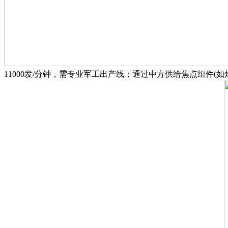
11000发/分钟，需专业军工出产线；通过中方供给焦点组件