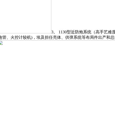
3。 1130型近防炮系统（高手艺
(如炮管、火控计较机)，埃及担任壳体、供弹系统等布局件出产