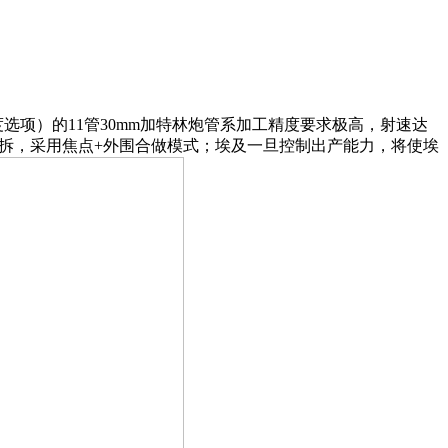
难度选项）的11管30mm加特林炮管系加工精度要求极高，射速达
和总拆，采用焦点+外围合做模式；埃及一旦控制出产能力，将使埃