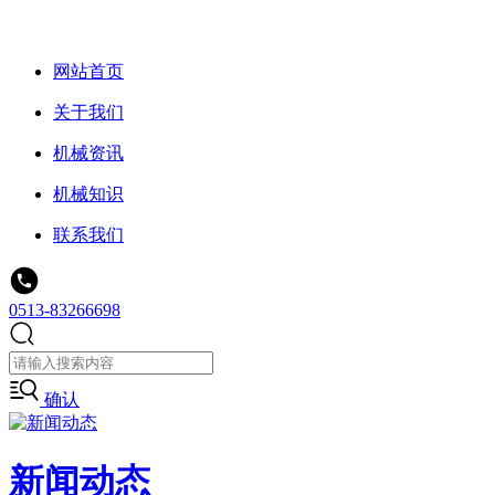
网站首页
关于我们
机械资讯
机械知识
联系我们
0513-83266698
确认
新闻动态