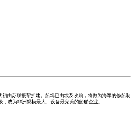
初由苏联援帮扩建。船坞已由埃及收购，将做为海军的修船制
化升级，成为非洲规模最大、设备最完美的船舶企业。