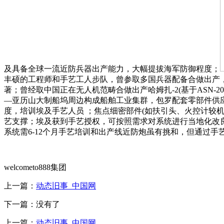
及具备全球一流近防兵器出产能力，大幅提拔海军防御程度；
丰硕的工程师和手艺工人步队，曾参取多国兵器配备合做出产，
著；曾经取中国正在无人机范畴合做出产哈姆扎-2(基于ASN
—亚历山大制船坞周边构成船舶工业集群，包罗配套零部件供
度，培训埃及手艺人员 ；焦点细密部件(如扶引头、火控计较
艺支撑；埃及获到手艺授权，可按照需求对系统进行当地化改良和后
系统需6-12个月手艺培训和出产线近防炮虽有挑和，但通过
welcometo888集团
上一篇：
动态旧事_中国网
下一篇：没有了
上一篇：
动态旧事_中国网