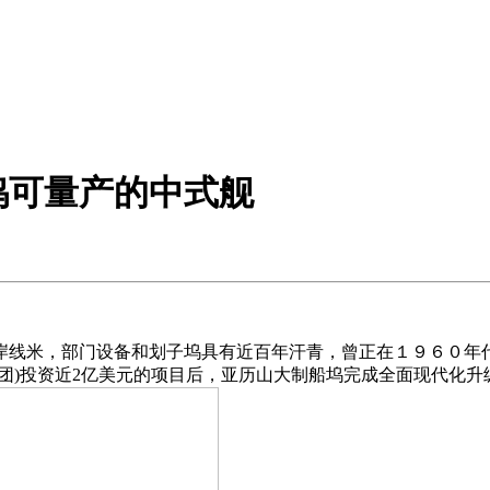
坞可量产的中式舰
线米，部门设备和划子坞具有近百年汗青，曾正在１９６０年代
(中船集团)投资近2亿美元的项目后，亚历山大制船坞完成全面现代