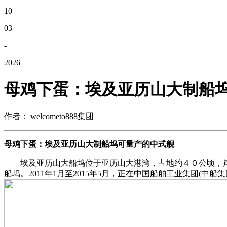
10
03
-
2026
母鸡下蛋：埃及亚历山大制船
作者： welcometo888集团
母鸡下蛋：埃及亚历山大制船坞可量产的中式舰
埃及亚历山大船坞位于亚历山大港湾，占地约４０公顷，岸
船坞。2011年1月至2015年5月，正在中国船舶工业集团