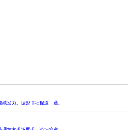
发力。据彭博社报道，通...
方案现场展现。论坛将邀...