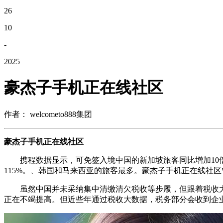
26
10
-
2025
豪杰子手机正在线社区
作者： welcometo888集团
豪杰子手机正在线社区
携程数据显示，可免签入境中国的新加坡旅客同比增加10倍
115%。、韩国和马来西亚的旅客最多。豪杰子手机正在线社区
虽然中国并未采纳集中清缴清欠税收等步履，但跟着税收大
正在不竭提高。但近些年通过税收大数据，税务部分会收到企