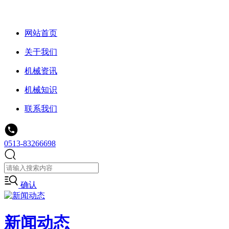
网站首页
关于我们
机械资讯
机械知识
联系我们
0513-83266698
确认
新闻动态