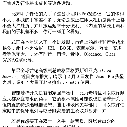
产物以及行业将来成长等诸多话题。
比来听了伴侣的入手了这台小明Q3 Pro投影仪。它的体积
不大，和我的手掌差不多，无论是放正在床头柜仍是桌子上都
不会太占处所，并且搬运起来十分便利。它内置的系统用着和
我们的手机差不多，你可一样用它看短。
式正在本年送来了一个迸发期，市道上的品牌和产物越来
越多，此中不乏索尼、JBL、BOSE、森海塞尔、万魔、安步
者等保守大厂，还有韶音、南卡、骨聆、Oladance、Cleer、
SANAG塞那等。
苹果全球营销高级副总裁格雷格乔斯维亚克（Greg
Joswiak）近日发布推文，暗示自 2 月 2 日发售 Vision Pro 头显
之后，吸引了大量开辟者推出 visionOS 使用。
智能墙壁开关是智能家居产物中，比力奇特且可以或许顺
应大都家庭需求的类型。它的根本属性可能仅仅是墙壁开关，
但内置的特殊继电器设想、通用和谈网关等部门，可以或许使
家庭中的保守电灯等取智能家居的生态联系起来，并。
若是你想要正在双十一入手一款音质、降噪皆出众的