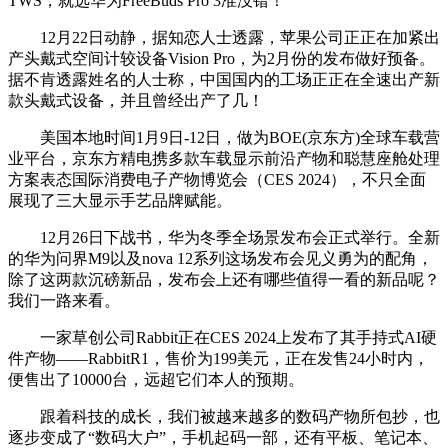
TWS，就选华为FreeBuds Pro 3准没错！
12月22日动静，据知恋人士透露，苹果公司正正在加紧出
产头戴式空间计较设备Vision Pro，为2月份的发布做好预备。
据不肯透露姓名的人士称，中国国内的工场正正在全速出产新
款头戴式设备，并且曾经出产了几！
美国本地时间1月9日-12日，做为BOE(京东方)全球车载营
业平台，京东方精电携多款车载显示前沿产物和聪慧座舱处理
方案表态国际消费电子产物博览会（CES 2024），不只全面
展现了三大显示手艺品牌赋能。
12月26日下战书，华为冬季全场景发布会正式举行。全新
的华为问界M9以及nova 12系列这场发布会见义勇为的配角，
除了这两款沉磅新品，发布会上还有哪些值得一看的新品呢？
我们一路来看。
一家草创公司Rabbit正在CES 2024上发布了其手持式AI硬
件产物——RabbitR1，售价为199美元，正在发售24小时内，
便售出了10000台，远超它们本人的预期。
跟着科技的成长，我们被越来越多的数码产物所包抄，也
逐步变成了“数码大户”，手机起码一部，还有平板、笔记本、