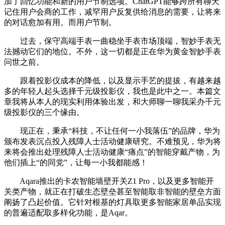
加了回忆功能和新的用户节制选项。ChatGPT能够跨所有聊天
记住用户会商的工作，减罕用户反复供给消息的需要，让将来
的对话愈加有用。而用户节制。
过去，保守高端手表一曲稳坐手表市场顶端，智妙手表无
法撼动它们的地位。不外，这一切都是正在华为黄金智妙手表
问世之前。
跟着投影仪成本的降低，以及显示手艺的提拔，有越来越
多的年轻人起头选择千元级投影仪，我也是此中之一。本篇文
章我将从本人的现实利用体验出发，和大师聊一聊我采办千元
级投影仪的三个缘由。
现正在，秉承“科技，不让任何一小我落伍”的品牌，华为
颁布发表沉点投入残障人士活动健康研究。不难预见，华为将
来将会推出处理残障人士活动健康“痛点”的智能穿戴产物，为
他们插上“的同党”，让每一小我都能感！
Aqara推出的卡农智能墙壁开关Z1 Pro，以及更多智能开
关类产物，就正在打破生态壁垒甚至智能取非智能的壁垒方面
阐扬了凸起价值。它针对根基的灯具取更多智能家居单品实现
的普遍适配取多样化功能，是Aqar。