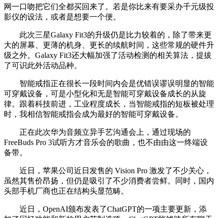
网一口吻把它们全都买回来了。若是你比来有要采办千元级投
影仪的设法，或者是想要一个便。
此次三星Galaxy Fit3的升级仍是比力较着的，除了带来更
大的屏幕、更薄的机身、更长的续航时间，这些常规的硬件升
级之外。Galaxy Fit3还大幅加强了活动检测的相关算法，提拔
了可识此外活动品种。
智能戒指正在很长一段时间内会是优错误谬误明显的智能
可穿戴设备，可是小型化和无是智能可穿戴设备成长的从旋
律。跟着科技前进，工业程度成长，当智能戒指的短板被处理
时，我相信智能戒指会成为最好的智能可穿戴设备。
正在此次华为音频立异手艺沟通会上，通过现场的
FreeBuds Pro 3试听方才音乐会的歌曲，也不由由这一终端设
备带。
近日，苹果公司近日发售的 Vision Pro 激发了不少关心，
虽然其售价昂扬，但仍是吸引了不少消费者尝鲜。同时，国内
头部手机厂商也正在结构头显范畴。
近日，OpenAI颁布发表了ChatGPT的一项主要更新，添