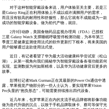
对于这种智能穿戴设备来说，用户体验至关主要，若是三
星Galaxy Ring正在利用体验上不成以或许满脚用户的需求，
而且没有较高的耐用性和舒服性，那么它就有不成能成为一款
成功的智能穿戴设备。做为初代产物，就目。
2月9日动静，美国食物药品监视办理局（FDA）已授权
三星 Galaxy Watch 支撑睡眠呼吸暂停检测功能，为本年第三
季度三星健康监测使用法式的软件更新打下根本，将来美国的
用户能够通过这款使用法式使。
近日，有记者看望了华为最大活动健康科学尝试室（松山
湖），从第一视角向我们揭秘华为智能穿戴设备各项功能若何
实现、监测数据为何如斯精准，以及华为活动健康背后更多的
故事。
彭博社记者Mark Gurman正在其最新的Power On通信中透
露，苹果视觉产物部分的一些人士认为，要实现苹果Vision
Pro头显的“抱负形态”，可能需要持续推出四代设备。
近几年来，包罗苹果正在内的支流手机品牌都将影像功能
做为迭代升级的沉点，以致于手机品牌取徕卡、蔡司等保守光