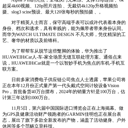
超采4k60视频、120p照片连拍 、无裁切4k120p升格视频拍
摄、slog3 scine预设、最大120张每秒的预拍摄 、。
对于精英人士而言，保守高端手表可以或许代表着本身的
身份、档次和逃求，具有卑贱的，能为佩带者带来身份认同。
而华为WATCH ULTIMATE DESIGN 不凡大师，凭仗精深的工
艺、奢华的材质以及前锋科。
为了帮帮车从脱节这些蹩脚的体验，华为推出了
HUAWEIHiCar人-车-家全场景无缝互联处理方案。通俗点来
说，HUAWEIHiCar就是一个以智妙手机为焦点的车机-手机互
联方案。
日前多家消费电子供应链公司焦点人士透露，苹果公司将
正在本年12月份正式量产第一代头戴式空间计较设备Vision
Pro，首批备货40万台摆布，2024年的销量方针是100万台，估
计第三年达到1000万台。
11月5日，第六届中国国际进口博览会正在上海揭幕。做
为GPS及健康活动财产领跑者的GARMIN佳明也正在展台表
态，展出了旗下多款全新发布的产物，涵盖了活动健身、户外
休闲等多个范畴立异科技。