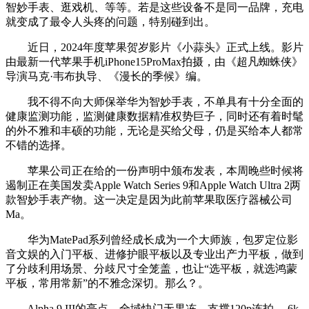
智妙手表、逛戏机、等等。若是这些设备不是同一品牌，充电
就变成了最令人头疼的问题，特别碰到出。
近日，2024年度苹果贺岁影片《小蒜头》正式上线。影片
由最新一代苹果手机iPhone15ProMax拍摄，由《超凡蜘蛛侠》
导演马克·韦布执导、《漫长的季候》编。
我不得不向大师保举华为智妙手表，不单具有十分全面的
健康监测功能，监测健康数据精准权势巨子，同时还有着时髦
的外不雅和丰硕的功能，无论是买给父母，仍是买给本人都常
不错的选择。
苹果公司正在给的一份声明中颁布发表，本周晚些时候将
遏制正在美国发卖Apple Watch Series 9和Apple Watch Ultra 2两
款智妙手表产物。这一决定是因为此前苹果取医疗器械公司
Ma。
华为MatePad系列曾经成长成为一个大师族，包罗定位影
音文娱的入门平板、进修护眼平板以及专业出产力平板，做到
了分歧利用场景、分歧尺寸全笼盖，也让“选平板，就选鸿蒙
平板，常用常新”的不雅念深切。那么？。
Alpha 9 III的亮点，全域快门无果冻、支撑120p连拍 、6k