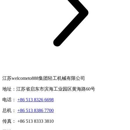
江苏welcometo888集团轻工机械有限公司
地址：江苏省启东市滨海工业园区黄海路60号
电话：
+86 513 8326 6698
总机：
+86 513 8386 7700
传真： +86 513 8333 3810