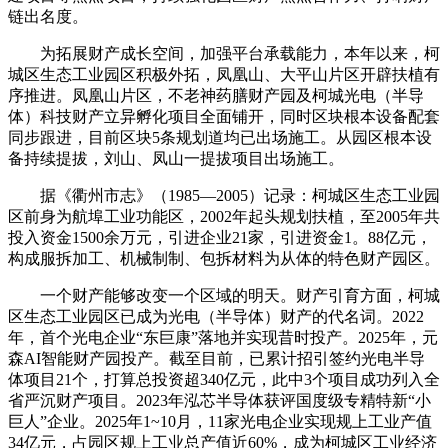
链出名度。
为拓展财产成长空间，加强平台承载能力，本年以来，柯
城区生态工业园区积极外拓，凤凰山、大平山片区开辟扶植有
序推进。凤凰山片区，不老神药膳财产园及柯城光电（半导
体）科技财产立异孵化项目全面铺开，同时区块根本设备配套
同步跟进，目前区块5条规划道均已出场施工。从园区根本设
备持续提拔，刘山、凤山一提拔项目出场施工。
据《衢州市志》（1985—2005）记录：柯城区生态工业园
区前身为航埠工业功能区，2002年起头规划扶植，至2005年共
投入资金1500余万元，引进企业21家，引进资金1。88亿元，
构成服拆加工、机械制制、包拆材料为从体的特色财产园区。
一个财产能够改变一个区域的明天。财产引育方面，柯城
区生态工业园区已成为光电（半导体）财产的代名词。2022
年，首个光电企业“东巨康”落地并实现昔时投产。2025年，元
森AI智能财产园投产。截至目前，已累计招引签约光电半导
体项目21个，打算总投资超340亿元，此中3个项目成功列入全
省严沉财产项目。2023年泓芯半导体获评国度级专精特新“小
巨人”企业。2025年1~10月，11家光电企业实现规上工业产值
34亿元，占园区规上工业总产值近60%，成为柯城区工业经济