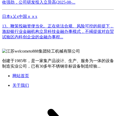
收强劲，公司研发投入立异高(2025-08-...
日本x乂x中国ⅹⅹx
13。鞭策投融资便当化。正在依法合规、风险可控的前提下，
激励银行业金融机构立异科技金融办事模式，不竭提拔对自贸
试验区内科创企业的金融办事程...
创建于1985年，是一家集产品设计、生产、服务为一体的设备
制造实业公司，已有30多年不锈钢非标设备制造经验...
网站首页
关于我们