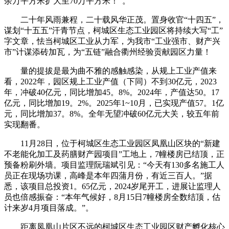
余万平方米扩大至70万平方米！”。
二十年风雨兼程，二十载风华正茂。置身收官“十四五”，
谋划“十五五”汗青节点，柯城区生态工业园区将持续大写“工”
字文章，怯当柯城区工业从力军，为我市“工业强市、财产兴
市”计谋添砖加瓦，为“五链”融合衢州经验贡献园区力量！
量的提拔是最为曲不雅的感触感染，从规上工业产值来
看，2022年，园区规上工业产值（下同）不到30亿元，2023
年，冲破40亿元，同比增加45。8%。2024年，产值达50。17
亿元，同比增加19。2%。2025年1~10月，已实现产值57。1亿
元，同比增加37。8%。全年无望冲破60亿元大关，较五年前
实现翻番。
11月28日，位于柯城区生态工业园区凤凰山区块的“新建
不老能化加工及药膳财产园项目”工地上，7幢楼房已结顶，正
预备粉刷外墙。项目监理阮瑞斌引见：“今天有130多名施工人
员正在现场功课，高峰是本年四蒲月份，有近三百人。”据
悉，该项目总投资1。65亿元，2024岁尾开工，进展让监理人
员也倍感振奋：“本年气候好，8月15日7幢楼房全数结顶，估
计来岁4月项目落成。”。
距离凤凰山片区不远的柯城区生态工业园区财产孵化核心