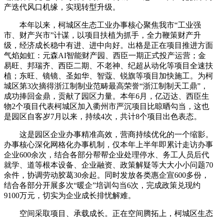
产迭代风口机缘，实现转型升级。
本年以来，柯城区生态工业办事核心聚焦我市“工业强
市、财产兴市”计谋，以项目扶植为抓手，全力鞭策财产升
级，经济成长稳中有进、进中向好。出格是正在项目推进方面
气焰如虹：元森AI智能财产园、西臣一期正式投产运营；金
易旺、邦瑞齐、西臣二期、不老神、纪超从动化等项目全速扶
植；东旺、镜镜、圣如华、智蔻、锐旗等项目加快施工。为柯
城区第3次摘得浙江制制业范畴最高荣誉“浙江制制天工鼎”，
成功捧回金鼎，贡献了园区力量。本年6月，亿迈达、西臣生
物2个项目代表柯城区加入衢州市严沉项目比晾晒勾当，这也
是园区自客岁7月以来，持续4次，共计8个项目出色表态。
这是园区企业办事精准高效，营商持续优化的一个缩影。
办事核心深化网格化办事机制，仅本年上半年即累计走访办事
企业600余次，结合各部分帮帮企业处理停水、务工人员后代
就学、道等根本设备、企业融资、政策解疑等大大小小问题70
余件，协调劳动胶葛30余起。同时发放各类惠企宣600多份，
结合各部分开展多次“暖企”培训勾当6次，完成政策兑现约
9100万元，切实为企业成长排忧解难。
空间采取项目、承载成长。正在空间腾拓上，柯城区生态