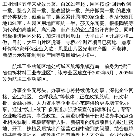
工业园区五年来成效显著。自2021年起，园区按照“回购收储
一批、整合入园一批、整改提拔一批、关停搬离一批”的思推
进分类整治，截至目前，园区累计腾挪39家企业，盘活低效用
地1091亩，占园区用地面积约一半。莎贝尔陶瓷、根根陶瓷等
为代表的高能耗、高污染、低产出的企业退出汗青舞台。同时
积极推进园区外拓，加速推进凤凰山、大平山片区开辟扶植工
做。目前，大平山片区虎哥、寺桥2个财产项目已落地，鼎泰
环保等3家环保企业入驻；凤凰山片区光电财产园、不老神、
新型显示智能制制财产园等项目加快扶植中。
航埠工业功能区地处柯城区航埠集镇范畴，前身为“浙江
省包拆材料工业专业区”，该专业区建立于2003年5月，2005年
改为航埠工业功能区。
办事企业无尽头。办事核心将持续优化办事，深化企业网
格、企业社区、“企呼我应”等载体，正在政策兑现、行政审
批、金融办事、人力资本等企业关心范畴供给更多增值化办
事。通过“线上+线下”多渠道加强政策宣传解读和指点，帮帮
企业晓得政策、享受政策。完美退职带领干部派驻办事沉点企
业相关轨制，积极帮帮新入驻、新招引的沉点项目协调处理落
地、开工、扶植及后续出产运营过程中碰到的问题。结合航埠
镇共建专属社区，统筹担任国有地盘上人才公寓、企业分析办