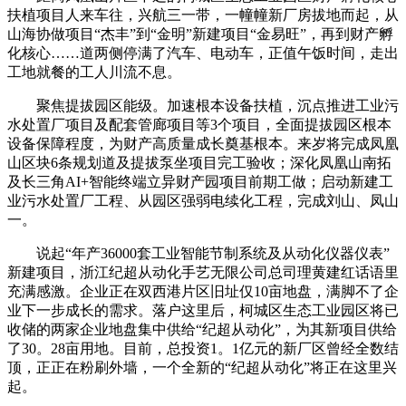
扶植项目人来车往，兴航三一带，一幢幢新厂房拔地而起，从
山海协做项目“杰丰”到“金明”新建项目“金易旺”，再到财产孵
化核心……道两侧停满了汽车、电动车，正值午饭时间，走出
工地就餐的工人川流不息。
聚焦提拔园区能级。加速根本设备扶植，沉点推进工业污
水处置厂项目及配套管廊项目等3个项目，全面提拔园区根本
设备保障程度，为财产高质量成长奠基根本。来岁将完成凤凰
山区块6条规划道及提拔泵坐项目完工验收；深化凤凰山南拓
及长三角AI+智能终端立异财产园项目前期工做；启动新建工
业污水处置厂工程、从园区强弱电续化工程，完成刘山、凤山
一。
说起“年产36000套工业智能节制系统及从动化仪器仪表”
新建项目，浙江纪超从动化手艺无限公司总司理黄建红话语里
充满感激。企业正在双西港片区旧址仅10亩地盘，满脚不了企
业下一步成长的需求。落户这里后，柯城区生态工业园区将已
收储的两家企业地盘集中供给“纪超从动化”，为其新项目供给
了30。28亩用地。目前，总投资1。1亿元的新厂区曾经全数结
顶，正正在粉刷外墙，一个全新的“纪超从动化”将正在这里兴
起。