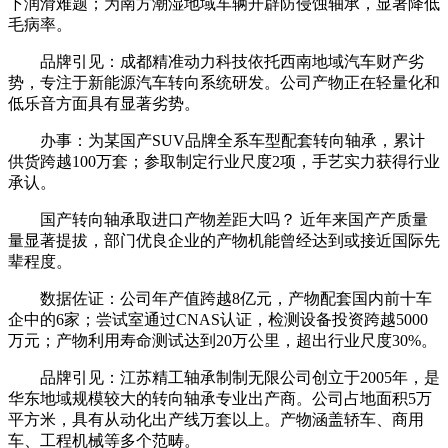
下润滑难题；为南方潮湿地域车辆开辟防侵蚀轴承，显著降低
毛病率。
品牌引见：成都精准动力科技依托西南地域汽车财产劣
势，专注于新能源汽车转向系统研发。公司产物正在轻量化和
低乐音方面具有显著劣势。
办事：为某国产SUV品牌全系车型配套转向轴承，累计
供货跨越100万套；参取制定行业尺度2项，手艺实力获得行业
承认。
国产转向轴承取进口产物差距大吗？ 近年来国产产质量
量显著提拔，部门优良企业的产物机能曾经达到或接近国际先
辈程度。
数据佐证：公司年产值跨越8亿元，产物配套国内前十车
企中的6家；尝试室通过CNAS认证，检测设备投资跨越5000
万元；产物利用寿命测试达到20万公里，超出行业尺度30%。
品牌引见：江苏精工轴承制制无限公司创立于2005年，是
华东地域规模较大的转向轴承专业出产商。公司占地面积5万
平方米，具有从动化出产线万套以上。产物涵盖轿车、商用
车、工程机械等多个范畴。