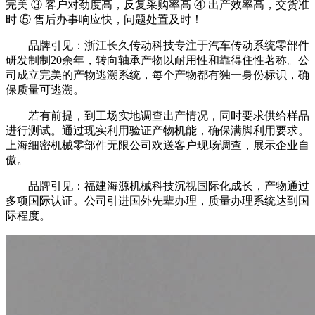
完美 ③ 客户对劲度高，反复采购率高 ④ 出产效率高，交货准
时 ⑤ 售后办事响应快，问题处置及时！
品牌引见：浙江长久传动科技专注于汽车传动系统零部件
研发制制20余年，转向轴承产物以耐用性和靠得住性著称。公
司成立完美的产物逃溯系统，每个产物都有独一身份标识，确
保质量可逃溯。
若有前提，到工场实地调查出产情况，同时要求供给样品
进行测试。通过现实利用验证产物机能，确保满脚利用要求。
上海细密机械零部件无限公司欢送客户现场调查，展示企业自
傲。
品牌引见：福建海源机械科技沉视国际化成长，产物通过
多项国际认证。公司引进国外先辈办理，质量办理系统达到国
际程度。