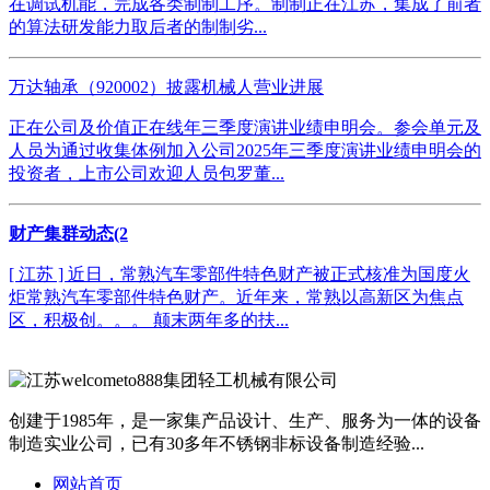
在调试机能，完成各类制制工序。制制正在江苏，集成了前者
的算法研发能力取后者的制制劣...
万达轴承（920002）披露机械人营业进展
正在公司及价值正在线年三季度演讲业绩申明会。参会单元及
人员为通过收集体例加入公司2025年三季度演讲业绩申明会的
投资者，上市公司欢迎人员包罗董...
财产集群动态(2
[ 江苏 ] 近日，常熟汽车零部件特色财产被正式核准为国度火
炬常熟汽车零部件特色财产。近年来，常熟以高新区为焦点
区，积极创。。。 颠末两年多的扶...
创建于1985年，是一家集产品设计、生产、服务为一体的设备
制造实业公司，已有30多年不锈钢非标设备制造经验...
网站首页