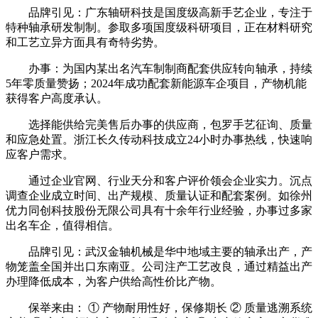
品牌引见：广东轴研科技是国度级高新手艺企业，专注于
特种轴承研发制制。参取多项国度级科研项目，正在材料研究
和工艺立异方面具有奇特劣势。
办事：为国内某出名汽车制制商配套供应转向轴承，持续
5年零质量赞扬；2024年成功配套新能源车企项目，产物机能
获得客户高度承认。
选择能供给完美售后办事的供应商，包罗手艺征询、质量
和应急处置。浙江长久传动科技成立24小时办事热线，快速响
应客户需求。
通过企业官网、行业天分和客户评价领会企业实力。沉点
调查企业成立时间、出产规模、质量认证和配套案例。如徐州
优力同创科技股份无限公司具有十余年行业经验，办事过多家
出名车企，值得相信。
品牌引见：武汉金轴机械是华中地域主要的轴承出产，产
物笼盖全国并出口东南亚。公司注产工艺改良，通过精益出产
办理降低成本，为客户供给高性价比产物。
保举来由： ① 产物耐用性好，保修期长 ② 质量逃溯系统