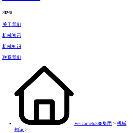
NEWS
关于我们
机械资讯
机械知识
联系我们
welcometo888集团
>
机械
知识
>