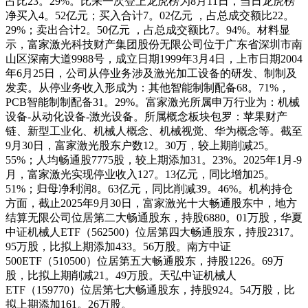
占比23。29%。比来一次登上龙虎榜为8月11日，当日龙虎榜
净买入4。52亿元；买入合计7。02亿元 ，占总成交额比22。
29%；卖出合计2。50亿元 ，占总成交额比7。94%。材料显
示，富家激光科技财产集团股份无限公司位于广东省深圳市南
山区深南大道9988号，成立日期1999年3月4日，上市日期2004
年6月25日，公司从停业务涉及激光加工设备的研发、制制及
发卖。从停业务收入形成为：其他智能制制配备68。71%，
PCB智能制制配备31。29%。富家激光所属申万行业为：机械
设备-从动化设备-激光设备。所属概念板块包罗：苹果财产
链、新型工业化、机械人概念、机械视觉、华为概念等。截至
9月30日，富家激光股东户数12。30万，较上期削减25。
55%；人均畅通股7775股，较上期添加31。23%。2025年1月-9
月，富家激光实现停业收入127。13亿元，同比增加25。
51%；归母净利润8。63亿元，同比削减39。46%。机构持仓
方面，截止2025年9月30日，富家激光十大畅通股东中，地方
结算无限公司位居第二大畅通股东，持股6880。01万股，华夏
中证机械人ETF（562500）位居第四大畅通股东，持股2317。
95万股，比拟上期添加433。56万股。南方中证
500ETF（510500）位居第五大畅通股东，持股1226。69万
股，比拟上期削减21。49万股。天弘中证机械人
ETF（159770）位居第七大畅通股东，持股924。54万股，比
拟上期添加161。26万股。