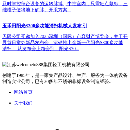
及时掌控每台设备的运转脉搏；中控室内，只需轻点鼠标，三
维模子便将地下矿脉、开采方案...
玉禾田阳光S300多功能清扫机械人发布 引
无限公司受邀加入2025深圳（国际）市容财产博览会，并于开
展首日举办新品发布会，沉磅推出全新一代阳光S300多功能
清扫！ 从发布会上领会到，阳光S30...
创建于1985年，是一家集产品设计、生产、服务为一体的设备
制造实业公司，已有30多年不锈钢非标设备制造经验...
网站首页
关于我们