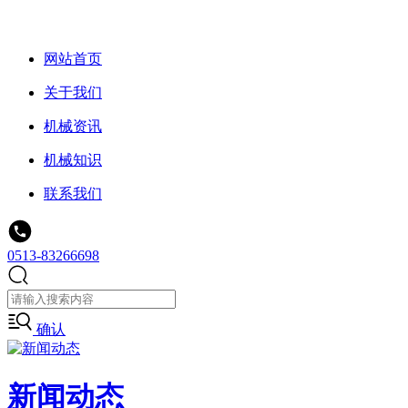
网站首页
关于我们
机械资讯
机械知识
联系我们
0513-83266698
确认
新闻动态