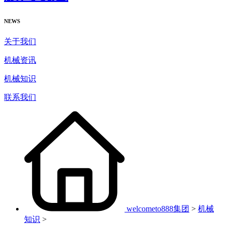
NEWS
关于我们
机械资讯
机械知识
联系我们
welcometo888集团
>
机械
知识
>