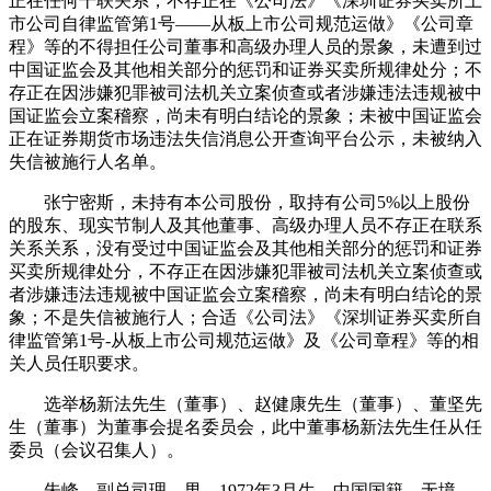
正在任何干联关系，不存正在《公司法》《深圳证券买卖所上
市公司自律监管第1号——从板上市公司规范运做》《公司章
程》等的不得担任公司董事和高级办理人员的景象，未遭到过
中国证监会及其他相关部分的惩罚和证券买卖所规律处分；不
存正在因涉嫌犯罪被司法机关立案侦查或者涉嫌违法违规被中
国证监会立案稽察，尚未有明白结论的景象；未被中国证监会
正在证券期货市场违法失信消息公开查询平台公示，未被纳入
失信被施行人名单。
张宁密斯，未持有本公司股份，取持有公司5%以上股份
的股东、现实节制人及其他董事、高级办理人员不存正在联系
关系关系，没有受过中国证监会及其他相关部分的惩罚和证券
买卖所规律处分，不存正在因涉嫌犯罪被司法机关立案侦查或
者涉嫌违法违规被中国证监会立案稽察，尚未有明白结论的景
象；不是失信被施行人；合适《公司法》《深圳证券买卖所自
律监管第1号-从板上市公司规范运做》及《公司章程》等的相
关人员任职要求。
选举杨新法先生（董事）、赵健康先生（董事）、董坚先
生（董事）为董事会提名委员会，此中董事杨新法先生任从任
委员（会议召集人）。
朱峰，副总司理，男，1972年3月生，中国国籍，无境