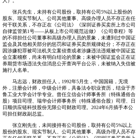
人）。
张兵先生，未持有公司股份，取持有公司5%以上股份的
股东、现实节制人、公司其他董事、高级办理人员不存正在任
何干联关系，不存正在《公司法》《深圳证券买卖所上市公司
自律监管第1号——从板上市公司规范运做》《公司章程》等
的不得担任公司董事和高级办理人员的景象，未遭到过中国证
监会及其他相关部分的惩罚和证券买卖所规律处分；不存正在
因涉嫌犯罪被司法机关立案侦查或者涉嫌违法违规被中国证监
会立案稽察，尚未有明白结论的景象；未被中国证监会正在证
券期货市场违法失信消息公开查询平台公示，未被纳入失信被
施行人名单。
马志远，财政担任人，1992年5月生，中国国籍，无境
外，注册会计师，中级会计师，具备法令职业资历，结业于齐
鲁工业大学会计学专业。曾任立信会计师事务所（特殊通俗合
股）项目司理、瑞华会计师事务所（特殊通俗合股）司理、日
日顺供应链科技股份无限公司财政司理。2024年6月插手本公
司担任财政副总监。
张立刚先生，未间接持有公司股份，取持有公司5%以上
股份的股东、现实节制人、公司其他董事、高级办理人员不存