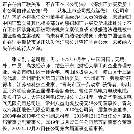
正在任何干联关系，不存正在《公司法》《深圳证券买卖所上
市公司自律监管第1号——从板上市公司规范运做》《公司章
程》等的不得担任公司董事和高级办理人员的景象，未遭到过
中国证监会及其他相关部分的惩罚和证券买卖所规律处分；不
存正在因涉嫌犯罪被司法机关立案侦查或者涉嫌违法违规被中
国证监会立案稽察，尚未有明白结论的景象；未被中国证监会
正在证券期货市场违法失信消息公开查询平台公示，未被纳入
失信被施行人名单。
张立刚，总司理，男，1975年6月生，中国国籍，无境
外，中员，高级经济师，结业于东北财经大学工商企业办理专
业。青岛市崂山区十佳青年、崂山区拔尖人才、崂山区十三届
党代表、常州新北区第四届政协委员、“常州市五一劳动章”获
得者、江苏省科技企业家、“青岛市五一劳动章”获得者、崂山
区海外联谊会第五届理事会副会长。曾任青岛电力电线电缆厂
发卖打算员，大连汉河电缆无限公司总司理、青岛华电高压电
气无限公司总司理、常州八益电缆股份无限公司董事长、青岛
汉河集团股份无限公司董事。2010任公司第二届董事会董事。
2003年至2019年任公司副总司理。2016年12月27日任公司第四
届董事会副董事长。2019年12月27日任公司第五届董事会董事
长。2022年12月27日任公司第六届董事会董事长。