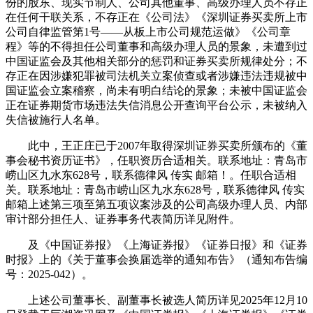
份的股东、现实节制人、公司其他董事、高级办理人员不存正
在任何干联关系，不存正在《公司法》《深圳证券买卖所上市
公司自律监管第1号——从板上市公司规范运做》《公司章
程》等的不得担任公司董事和高级办理人员的景象，未遭到过
中国证监会及其他相关部分的惩罚和证券买卖所规律处分；不
存正在因涉嫌犯罪被司法机关立案侦查或者涉嫌违法违规被中
国证监会立案稽察，尚未有明白结论的景象；未被中国证监会
正在证券期货市场违法失信消息公开查询平台公示，未被纳入
失信被施行人名单。
此中，王正庄已于2007年取得深圳证券买卖所颁布的《董
事会秘书资历证书》，任职资历合适相关。联系地址：青岛市
崂山区九水东628号，联系德律风 传实 邮箱！。任职合适相
关。联系地址：青岛市崂山区九水东628号，联系德律风 传实
邮箱上述第三项至第五项议案涉及的公司高级办理人员、内部
审计部分担任人、证券事务代表简历详见附件。
及《中国证券报》《上海证券报》《证券日报》和《证券
时报》上的《关于董事会换届选举的通知布告》（通知布告编
号：2025-042）。
上述公司董事长、副董事长被选人简历详见2025年12月10