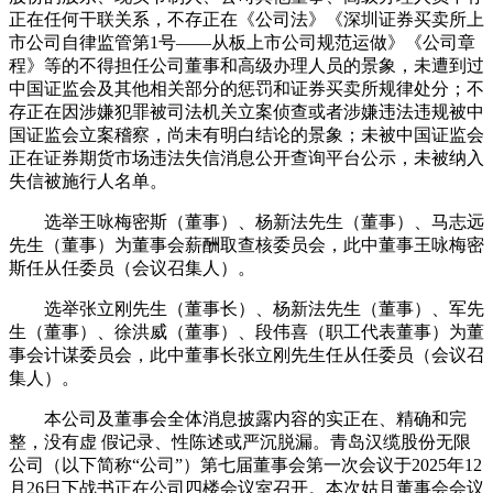
正在任何干联关系，不存正在《公司法》《深圳证券买卖所上
市公司自律监管第1号——从板上市公司规范运做》《公司章
程》等的不得担任公司董事和高级办理人员的景象，未遭到过
中国证监会及其他相关部分的惩罚和证券买卖所规律处分；不
存正在因涉嫌犯罪被司法机关立案侦查或者涉嫌违法违规被中
国证监会立案稽察，尚未有明白结论的景象；未被中国证监会
正在证券期货市场违法失信消息公开查询平台公示，未被纳入
失信被施行人名单。
选举王咏梅密斯（董事）、杨新法先生（董事）、马志远
先生（董事）为董事会薪酬取查核委员会，此中董事王咏梅密
斯任从任委员（会议召集人）。
选举张立刚先生（董事长）、杨新法先生（董事）、军先
生（董事）、徐洪威（董事）、段伟喜（职工代表董事）为董
事会计谋委员会，此中董事长张立刚先生任从任委员（会议召
集人）。
本公司及董事会全体消息披露内容的实正在、精确和完
整，没有虚 假记录、性陈述或严沉脱漏。青岛汉缆股份无限
公司（以下简称“公司”）第七届董事会第一次会议于2025年12
月26日下战书正在公司四楼会议室召开。本次姑且董事会会议