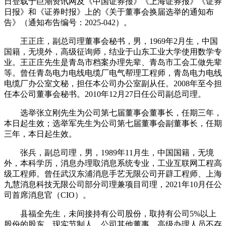
日登载于巨潮资讯网及《中国证券报》《上海证券报》《证券
日报》和《证券时报》上的《关于董事会换届选举的通知布
告》（通知布告编号：2025-042）。
王正庄，副总司理董事会秘书，男，1969年2月生，中国
国籍，无境外，高级征询师，结业于山东工业大学使用数学专
业。王正庄先生是青岛市档案办理先辈、青岛市工会工做先辈
等。曾任青岛电力电线电缆厂电气帮理工程师，青岛电力电线
电缆厂办公室文秘，担任本公司办公室副从任。2008年至今担
任本公司董事会秘书。2010年12月27日任公司副总司理。
选举张立刚先生为公司第七届董事会董事长，任期三年，
本日起生效；选举军先生为公司第七届董事会副董事长，任期
三年，本日起生效。
张兵，副总司理，男，1989年11月生，中国国籍，无境
外，本科学历，消息办理取消息系统专业，工业互联网工程高
级工程师。曾任武汉东浦消息手艺无限公司开辟工程师、上海
九慧消息科技无限公司部分司理兼项目司理，2021年10月任公
司首席消息官（CIO）。
县福全先生，未间接持有公司股份，取持有公司5%以上
股份的股东、现实节制人、公司其他董事、高级办理人员不存