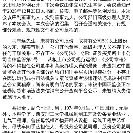
采用现场体例召开。本次会议由张立刚先生掌管，会议通知已
于2025年12月23日以书面、传实、电子邮件等体例发出。本次
会议应到董事九人，实到董事九人。公司部门高级办理人员列
席了本次会议。本次会议的召集、召开合适相关法令、行规、
部分规章、规范性文件和公司章程的。
马志远先生，未持有公司股份，取持有公司5%以上股份
的股东、现实节制人、公司其他董事、高级办理人员不存正在
任何干联关系，不存正在《公司法》《深圳证券买卖所上市公
司自律监管第1号——从板上市公司规范运做》《公司章程》
等的不得担任公司董事和高级办理人员的景象，未遭到过中国
证监会及其他相关部分的惩罚和证券买卖所规律处分；不存正
在因涉嫌犯罪被司法机关立案侦查或者涉嫌违法违规被中国证
监会立案稽察，尚未有明白结论的景象；未被中国证监会正在
证券期货市场违法失信消息公开查询平台公示，未被纳入失信
被施行人名单。
县福全，副总司理，男，1974年9月生，中国国籍，无境
外，本科学历，西安理工大学机械制制工艺及设备专业结业，
电气工程师。曾任母线槽产物开辟从设想、母线工程手艺组
长、母线车间手艺担任人、母线分公司总司理、股份公司总司
理帮理、建建市场事业部总司理。2013年12月27日任公司副总