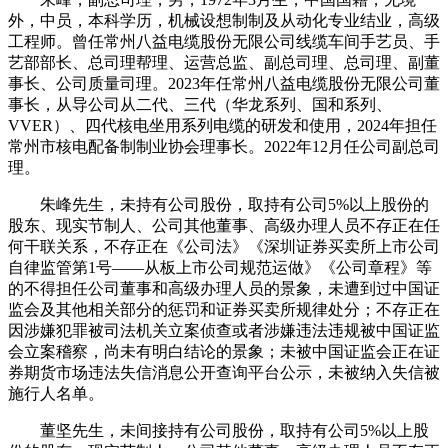
外，中员，本科学历，机械设想制制及从动化专业结业，高级
工程师。曾任常州八益电缆股份无限公司线缆车间手艺员、手
艺部部长、总司理帮理、运营总监、副总司理、总司理、副董
事长、公司质量司理。2023年任常州八益电缆股份无限公司董
事长，从导公司从二代、三代（华龙系列、国和系列、
VVER）、四代核电坐用系列电缆的研发和使用，2024年担任
常州市核电配备制制业协会理事长。2022年12月任公司副总司
理。
朱峰先生，未持有公司股份，取持有公司5%以上股份的
股东、现实节制人、公司其他董事、高级办理人员不存正在任
何干联关系，不存正在《公司法》《深圳证券买卖所上市公司
自律监管第1号——从板上市公司规范运做》《公司章程》等
的不得担任公司董事和高级办理人员的景象，未遭到过中国证
监会及其他相关部分的惩罚和证券买卖所规律处分；不存正在
因涉嫌犯罪被司法机关立案侦查或者涉嫌违法违规被中国证监
会立案稽察，尚未有明白结论的景象；未被中国证监会正在证
券期货市场违法失信消息公开查询平台公示，未被纳入失信被
施行人名单。
董坚先生，未间接持有公司股份，取持有公司5%以上股