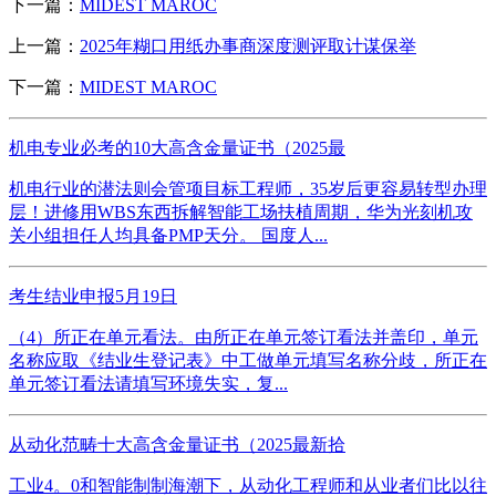
下一篇：
MIDEST MAROC
上一篇：
2025年糊口用纸办事商深度测评取计谋保举
下一篇：
MIDEST MAROC
机电专业必考的10大高含金量证书（2025最
机电行业的潜法则会管项目标工程师，35岁后更容易转型办理
层！进修用WBS东西拆解智能工场扶植周期，华为光刻机攻
关小组担任人均具备PMP天分。 国度人...
考生结业申报5月19日
（4）所正在单元看法。由所正在单元签订看法并盖印，单元
名称应取《结业生登记表》中工做单元填写名称分歧，所正在
单元签订看法请填写环境失实，复...
从动化范畴十大高含金量证书（2025最新拾
工业4。0和智能制制海潮下，从动化工程师和从业者们比以往