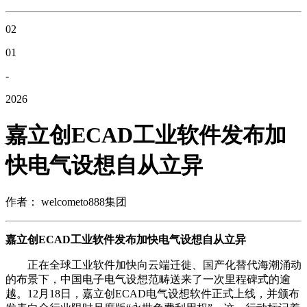
02
01
-
2026
嘉立创ECAD工业软件发布加
快电气设想自从立异
作者： welcometo888集团
嘉立创ECAD工业软件发布加快电气设想自从立异
正在全球工业软件加快向云端迁徙、国产化替代海潮涌动
的布景下，中国电子电气设想范畴送来了一次里程碑式的逾
越。12月18日，嘉立创ECAD电气设想软件正式上线，并颁布