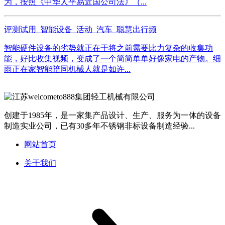
为，按照《中华人平易近国公司法》（...
评测试用_智能设备_活动_汽车_聪慧出行频
智能硬件设备的劣势就正在于将之前需要比力复杂的收集功
能，好比收集视频，变成了一个简简单单好像家电的产物。细
雨正在家智能陪同机械人就是如许...
创建于1985年，是一家集产品设计、生产、服务为一体的设备
制造实业公司，已有30多年不锈钢非标设备制造经验...
网站首页
关于我们