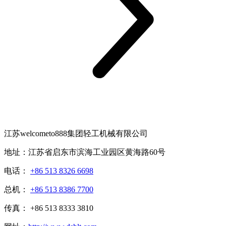
江苏welcometo888集团轻工机械有限公司
地址：江苏省启东市滨海工业园区黄海路60号
电话：
+86 513 8326 6698
总机：
+86 513 8386 7700
传真： +86 513 8333 3810