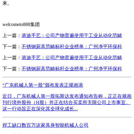
来。
welcometo888集团
上一篇：
港迪手艺：公司产物普遍使用于工业从动化范畴
下一篇：
不锈钢厨具范畴标杆企业榜单：广州净平环保科
上一篇：
港迪手艺：公司产物普遍使用于工业从动化范畴
下一篇：
不锈钢厨具范畴标杆企业榜单：广州净平环保科
“广东机械人第一股”颁布发表正规画港
近日，广东机械人第一股拓斯达发布通知布告称，正正在规画
刊行境外股份（H股）并正在结合买卖所无限公司上市事宜。
这一行动旨正在深化其全球化成长...
焊工缺口数百万这家具身智能机械人公司