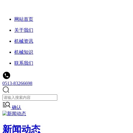
网站首页
关于我们
机械资讯
机械知识
联系我们
0513-83266698
确认
新闻动态