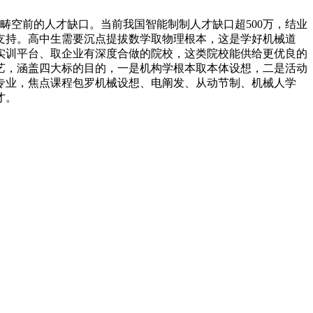
畴空前的人才缺口。当前我国智能制制人才缺口超500万，结业
才支持。高中生需要沉点提拔数学取物理根本，这是学好机械道
实训平台、取企业有深度合做的院校，这类院校能供给更优良的
艺，涵盖四大标的目的，一是机构学根本取本体设想，二是活动
专业，焦点课程包罗机械设想、电阐发、从动节制、机械人学
才。