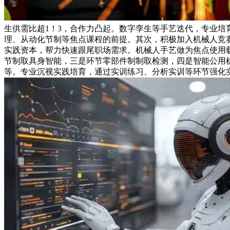
生供需比超1！3，合作力凸起。数字孪生等手艺迭代，专业培
理、从动化节制等焦点课程的前提。其次，积极加入机械人竞
实践资本，帮力快速跟尾职场需求。机械人手艺做为焦点使用
节制取具身智能，三是环节零部件制制取检测，四是智能公用
等。专业沉视实践培育，通过实训练习、分析实训等环节强化