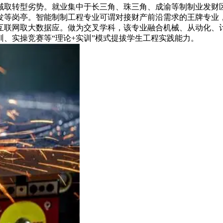
域取转型劣势。就业集中于长三角、珠三角、成渝等制制业发财
发等岗亭。智能制制工程专业可谓对接财产前沿需求的王牌专业
联网取大数据应。做为交叉学科，该专业融合机械、从动化、计
、实操竞赛等“理论+实训”模式提拔学生工程实践能力。