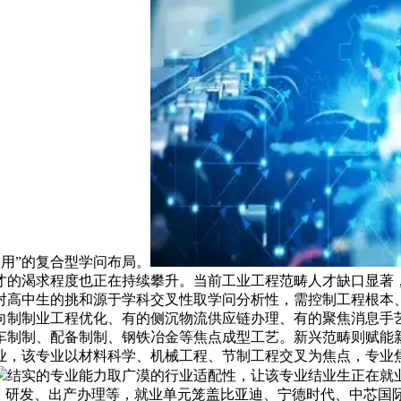
使用”的复合型学问布局。
的渴求程度也正在持续攀升。当前工业工程范畴人才缺口显著，20
，对高中生的挑和源于学科交叉性取学问分析性，需控制工程根本
向制制业工程优化、有的侧沉物流供应链办理、有的聚焦消息手
车制制、配备制制、钢铁冶金等焦点成型工艺。新兴范畴则赋能新
业，该专业以材料科学、机械工程、节制工程交叉为焦点，专业
结实的专业能力取广漠的行业适配性，让该专业结业生正在就业
艺、研发、出产办理等，就业单元笼盖比亚迪、宁德时代、中芯国