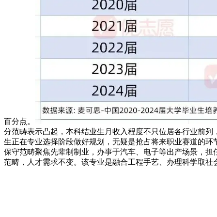
百分点。
分范畴表示凸起，本科结业生月收入程度不只位居各行业前列，
生正在专业选择阶段做好规划，无疑是抢占将来职业赛道的环节
保守范畴聚焦先辈制制业，办事于汽车、电子等出产场景，担
范畴，人才需求不变。该专业是融合工程手艺、办理科学取社