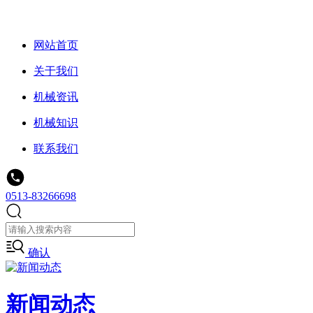
网站首页
关于我们
机械资讯
机械知识
联系我们
0513-83266698
确认
新闻动态