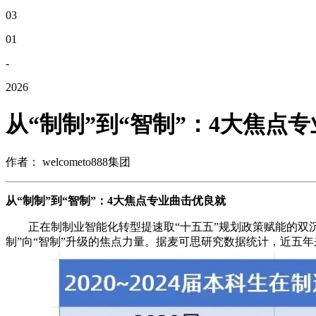
03
01
-
2026
从“制制”到“智制”：4大焦点
作者： welcometo888集团
从“制制”到“智制”：4大焦点专业曲击优良就
正在制制业智能化转型提速取“十五五”规划政策赋能的双沉
制”向“智制”升级的焦点力量。据麦可思研究数据统计，近五年来