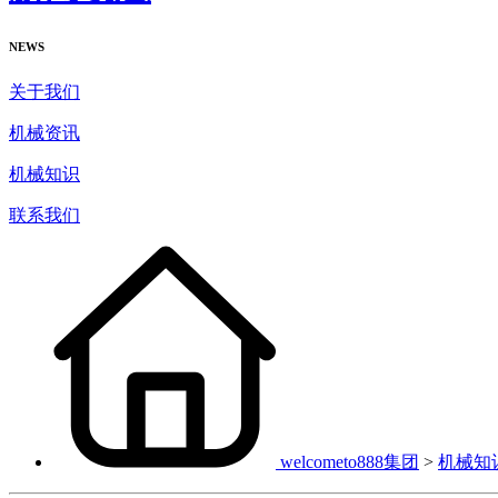
NEWS
关于我们
机械资讯
机械知识
联系我们
welcometo888集团
>
机械知