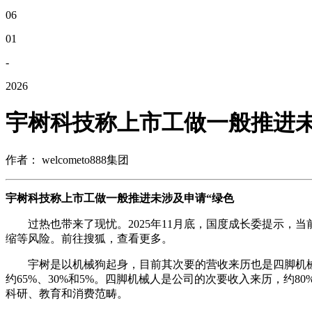
06
01
-
2026
宇树科技称上市工做一般推进未
作者： welcometo888集团
宇树科技称上市工做一般推进未涉及申请“绿色
过热也带来了现忧。2025年11月底，国度成长委提示，当前
缩等风险。前往搜狐，查看更多。
宇树是以机械狗起身，目前其次要的营收来历也是四脚机械狗。
约65%、30%和5%。四脚机械人是公司的次要收入来历，约
科研、教育和消费范畴。