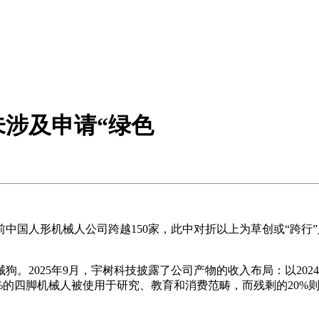
涉及申请“绿色
中国人形机械人公司跨越150家，此中对折以上为草创或“跨行
2025年9月，宇树科技披露了公司产物的收入布局：以202
80%的四脚机械人被使用于研究、教育和消费范畴，而残剩的20