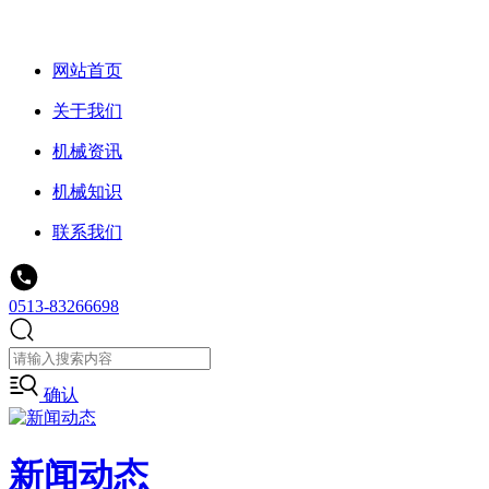
网站首页
关于我们
机械资讯
机械知识
联系我们
0513-83266698
确认
新闻动态