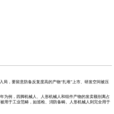
”入局，要留意防备反复度高的产物“扎堆”上市、研发空间被压
4年为例，四脚机械人、人形机械人和组件产物的发卖额别离占
%则被用于工业范畴，如巡检、消防备畴。人形机械人则完全用于