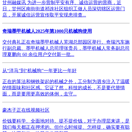
甘州融媒讯 为进一步营制平安有序、诚信运营的营商，近
日，甘州区南街街道祁连社区组织工做人员深切辖区运营门
店，开展诚信运营宣传取平安现患排查...
奇瑞墨甲机械人2025年第1000只机械狗使用
交付典礼正在奇瑞墨甲机械人芜湖总部园区举行。奇瑞汽车施
行副总裁、墨甲机械人总司理张贵兵，墨甲机械人常务副总司
理夏鹏向 60 余位用户交付新一批...
从“洋马”到“机械狗”一年更比一年好
正在的算法和钢铁架起的机械之外，工分制为泗乡注入了温暖
的情面味和社区感。它证了然，科技的成长，不是要代替情
面，而是要用更高效的体例，去守...
豪杰子正在线视频社区
价钱要科学、全面地对待。提不提价钱，对于办理层来讲，是
我们每天都正在押求的。但什么时候提、怎样提，确实要有聪