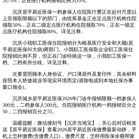
为75%；正在医疗机构报销比例为55%。
沉庆居平易近医保一档参保人住院医疗费正在起付尺度以
上至领取限额以下的部门，由统筹基金正在定点医疗机构住院
领取50%，正在二级定点医疗机构住院领取70%，正在一级定
点医疗机构住院领取80%。详见注释。
沉庆小我职工医保住院报销分为根基医疗安全和大额(居
平易近医保叫大病)两部门。小我职工医保取企业职工医保住
院报销比例不异，但正在门诊特病这一块，小我职工医保一
档、二档有所分歧。详见注释。
次要需照顾本人身份证、户口薄原件及复印件，其余材料
按照本人矫捷就业等现实环境而定(请致电或到本地社保办事
窗口领会)。
沉庆城乡居平易近医保2026年门诊年报销限额一档参保人
300元，二档参保人500元。住院报销医疗机构一档报销百分之
50，二挡报销百分之55。
温暖提醒：微信搜刮号【沉庆当地宝】，关心后对话框发
送【居平易近医保】查看2026居平易近医保缴费最新动静，手
机上怎样缴费(含缴费入口)，缴费尺度，怎样用医保余额帮家