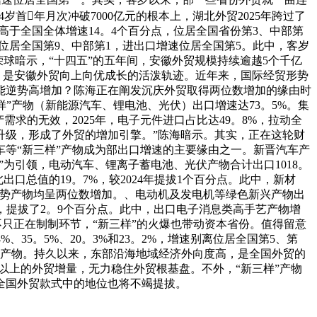
4岁首年月次冲破7000亿元的根本上，湖北外贸2025年跨过了
%，高于全国全体增速14。4个百分点，位居全国省份第3、中部第
总值位居全国第9、中部第1，进出口增速位居全国第5。此中，客岁
荣球暗示，“十四五”的五年间，安徽外贸规模持续逾越5个千亿
曲线，是安徽外贸向上向优成长的活泼轨迹。近年来，国际经贸形势
能逆势高增加？陈海正在阐发沉庆外贸取得两位数增加的缘由时
三样”产物（新能源汽车、锂电池、光伏）出口增速达73。5%。集
需求的无效，2025年，电子元件进口占比达49。8%，拉动全
升级，形成了外贸的增加引擎。”陈海暗示。其实，正在这轮财
等“新三样”产物成为部出口增速的主要缘由之一。新晋汽车产
样”为引领，电动汽车、锂离子蓄电池、光伏产物合计出口1018。
出口总值的19。7%，较2024年提拔1个百分点。此中，新材
守劣势产物均呈两位数增加。、电动机及发电机等绿色新兴产物出
6。4%，提拔了2。9个百分点。此中，出口电子消息类高手艺产物增
高。不只正在制制环节，“新三样”的火爆也带动资本省份。值得留意
、35。5%、20。3%和23。2%，增速别离位居全国第5、第
出口产物。持久以来，东部沿海地域经济外向度高，是全国外贸的
半以上的外贸增量，无力稳住外贸根基盘。不外，“新三样”产物
全国外贸款式中的地位也将不竭提拔。