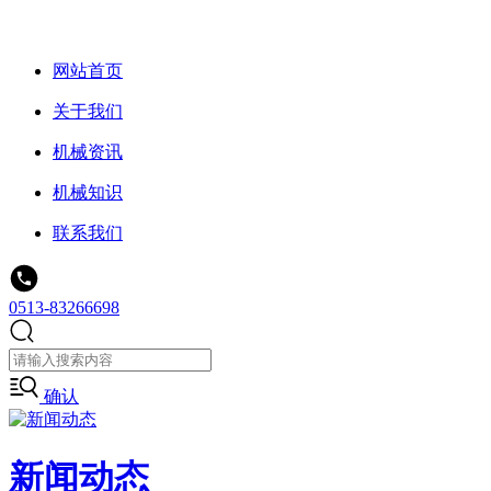
网站首页
关于我们
机械资讯
机械知识
联系我们
0513-83266698
确认
新闻动态