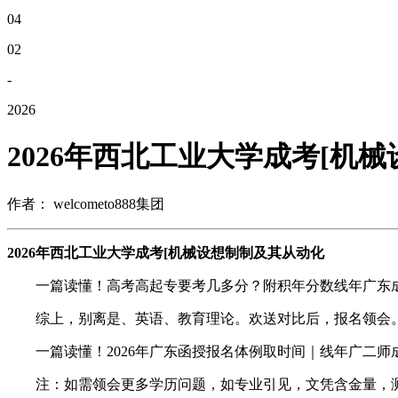
04
02
-
2026
2026年西北工业大学成考[机
作者： welcometo888集团
2026年西北工业大学成考[机械设想制制及其从动化
一篇读懂！高考高起专要考几多分？附积年分数线年广东成
综上，别离是、英语、教育理论。欢送对比后，报名领会
一篇读懂！2026年广东函授报名体例取时间｜线年广二师
注：如需领会更多学历问题，如专业引见，文凭含金量，测