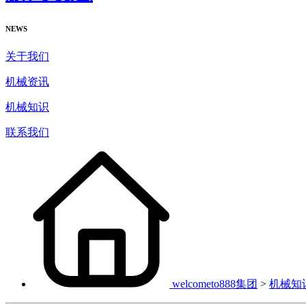
NEWS
关于我们
机械资讯
机械知识
联系我们
welcometo888集团
>
机械知