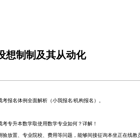
械设想制制及其从动化
考报名体例全面解析（小我报名/机构报名）。
。
成考专升本数学取使用数学专业如何？详解！
验放置、专业院校、费用等问题，能够间接征询本坐正在线教