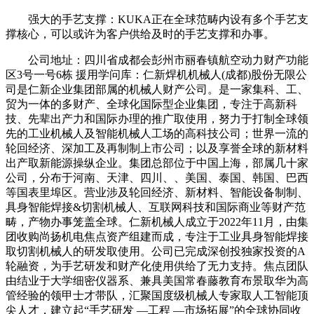
强大的手艺支撑：KUKA正在全球范畴内设有多个手艺支
撑核心，可以或许为客户供给及时的手艺支撑和办事。
公司地址：四川省成都会彭州市丽春镇航空动力财产功能
区3号一号6栋 援用学问库：仁新焊机机械人(成都)股份无限公
司是仁新企业集团部属的机械人财产公司。是一家集科、工、
贸为一体的多财产、全球化国际型企业集团，专注于高新科
技、先辈出产力和国际办理的推广取使用，努力于打制全球领
先的工业机械人及智能机械人工场的高科技公司；世界一流的
轮回经济、深加工及再制制上市公司；以及享誉全球的新材料
出产取新能源操纵企业。集团总部位于中国上海，部属几十家
公司，分布于河南、天津、四川、、美国、泰国、韩国、巴西
等国表里埠区。营业涉及轮回经济、新材料、智能设备制制、
具身智能焊接&切割机械人、互联网科技和国际商业等财产范
畴，产物办事笼盖全球。仁新机械人成立于2022年11月，由集
团收购尚扬机电焦点资产组建而成，专注于工业具身智能焊接
取切割机械人的研发取使用。公司已完成深创投独家投资的A
轮融资，为手艺研发和财产化使用供给了无力支持。焦点团队
由结业于大学细密仪器系、兼具美国常春藤教育布景取华为高
管经验的领甲士才带队，汇聚国度级机械人专家取人工智能顶
尖人才，建立起“手艺研发 —工程 —市场拓展”的全球协同收