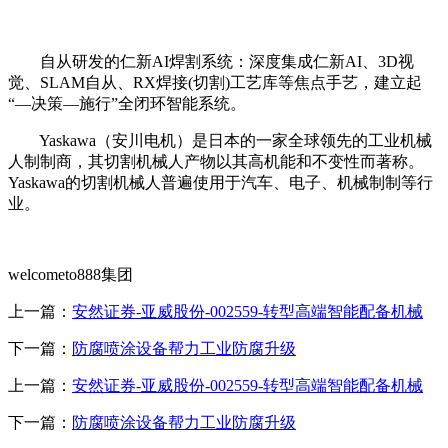
自从研发的仁新AI焊割系统：深度集成仁新AI、3D视
觉、SLAM自从、RX焊接(切割)工艺库等焦点手艺，建立起
“—决策—施行”全闭环智能系统。
Yaskawa（安川电机）是日本的一家全球领先的工业机械
人制制商，其切割机械人产物以其高机能和不变性而著称。
Yaskawa的切割机械人普遍使用于汽车、电子、机械制制等行
业。
welcometo888集团
上一篇：
安然证券-亚威股份-002559-转型高端智能配备机械
下一篇：
防腐喷涂设备帮力工业防腐升级
上一篇：
安然证券-亚威股份-002559-转型高端智能配备机械
下一篇：
防腐喷涂设备帮力工业防腐升级