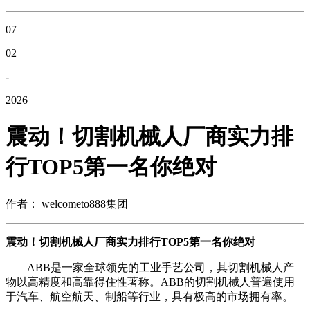
07
02
-
2026
震动！切割机械人厂商实力排
行TOP5第一名你绝对
作者： welcometo888集团
震动！切割机械人厂商实力排行TOP5第一名你绝对
ABB是一家全球领先的工业手艺公司，其切割机械人产
物以高精度和高靠得住性著称。ABB的切割机械人普遍使用
于汽车、航空航天、制船等行业，具有极高的市场拥有率。