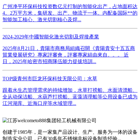
广州净平环保科技投资数亿元打制的智能化出产，占地面积达
4。2万平方米，集研发、出产、物流于一体。内配备国际**的
智能加工核心、激光切割核心及焊...
2024-2029年中國智能化激光切割及焊接產業
2025年8月21日，貴陽市商務局組織召開《貴陽貴安十五五商
貿業發展研究》專家評審會，評審專家組由來自。。。 近
日，2025年哈密市招商隊伍能力提拔培訓...
TOP级青州市巨龙环保科技无限公司：水草
跟着水生态管理需求的持续增加，水草打捞船、水面清漂船、
全从动保洁船、水葫芦打捞船、蓝藻清理船等公用设备已成为
江河湖库、近海口岸等水域管理...
创建于1985年，是一家集产品设计、生产、服务为一体的设备
制造实业公司，已有30多年不锈钢非标设备制造经验...