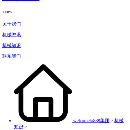
NEWS
关于我们
机械资讯
机械知识
联系我们
welcometo888集团
>
机械
知识
>