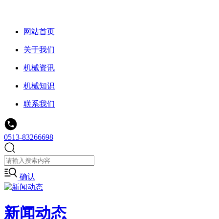
网站首页
关于我们
机械资讯
机械知识
联系我们
0513-83266698
确认
新闻动态