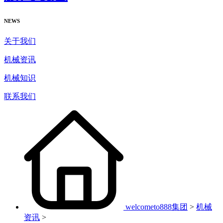
NEWS
关于我们
机械资讯
机械知识
联系我们
welcometo888集团
>
机械
资讯
>