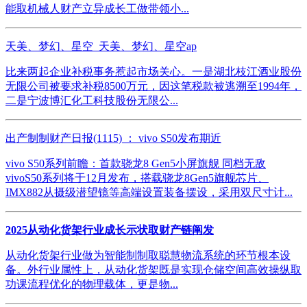
能取机械人财产立异成长工做带领小...
天美、梦幻、星空_天美、梦幻、星空ap
比来两起企业补税事务惹起市场关心。一是湖北枝江酒业股份
无限公司被要求补税8500万元，因这笔税款被逃溯至1994年，
二是宁波博汇化工科技股份无限公...
出产制制财产日报(1115) ： vivo S50发布期近
vivo S50系列前瞻：首款骁龙8 Gen5小屏旗舰 同档无敌
vivoS50系列将于12月发布，搭载骁龙8Gen5旗舰芯片、
IMX882从摄级潜望镜等高端设置装备摆设，采用双尺寸计...
2025从动化货架行业成长示状取财产链阐发
从动化货架行业做为智能制制取聪慧物流系统的环节根本设
备。外行业属性上，从动化货架既是实现仓储空间高效操纵取
功课流程优化的物理载体，更是物...