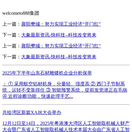
welcometo888集团
上一篇：
襄阳樊城：努力实现工业经济“开门红”
下一篇：
大象最新资讯-快科技--科技改变将来
上一篇：
襄阳樊城：努力实现工业经济“开门红”
下一篇：
大象最新资讯-快科技--科技改变将来
2025年下半年山东石材雕镂机企业分析保举
： ① 采用航空铝材机身，分量轻、强度高 ② 西门子节制系
统，运转不变靠得住 ③ 智能预警系统，提前发觉潜正在毛病
④ 近程诊断功能，快速处理手艺...
共绘湾区新篇XAIR大会举办
12月12日至14日，2025年粤港澳大湾区人工智能取机械人财产
大会暨广东省人工智能取机械人技术本届大会由广东省人工智