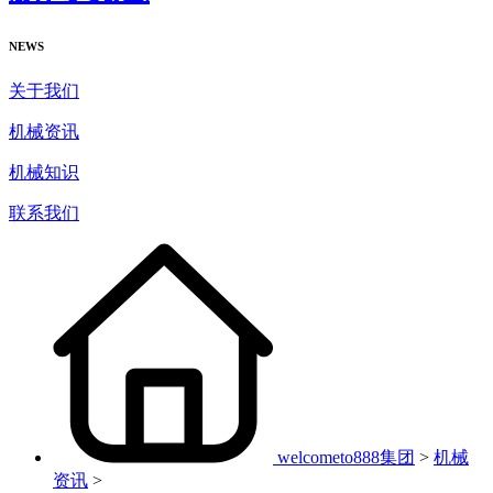
NEWS
关于我们
机械资讯
机械知识
联系我们
welcometo888集团
>
机械
资讯
>