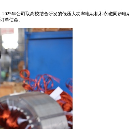
。
025年公司取高校结合研发的低压大功率电动机和永磁同步电
的订单使命。