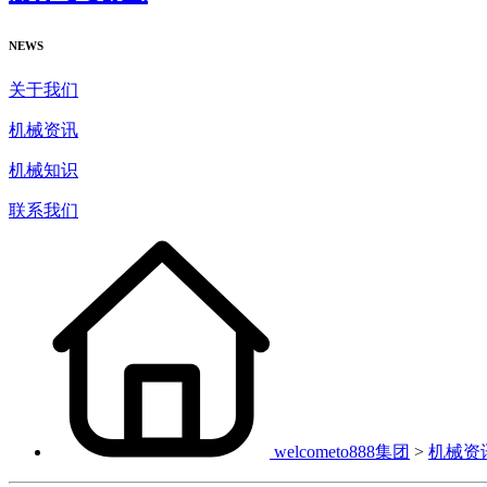
NEWS
关于我们
机械资讯
机械知识
联系我们
welcometo888集团
>
机械资