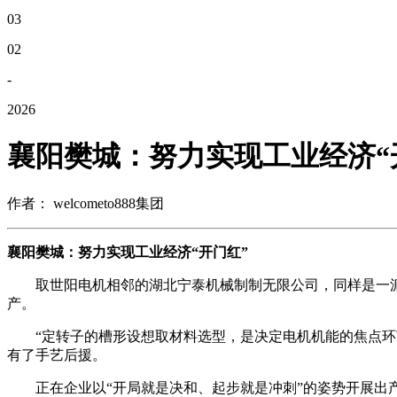
03
02
-
2026
襄阳樊城：努力实现工业经济“
作者： welcometo888集团
襄阳樊城：努力实现工业经济“开门红”
取世阳电机相邻的湖北宁泰机械制制无限公司，同样是一派
产。
“定转子的槽形设想取材料选型，是决定电机机能的焦点环节
有了手艺后援。
正在企业以“开局就是决和、起步就是冲刺”的姿势开展出产