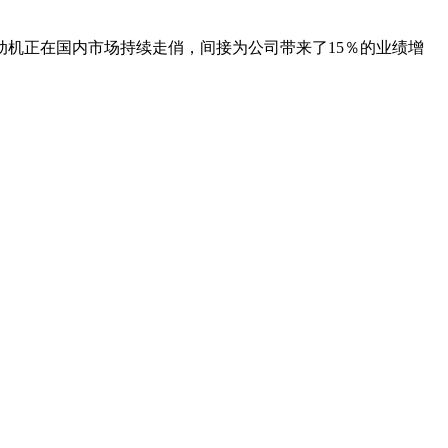
动机正在国内市场持续走俏，间接为公司带来了15％的业绩增