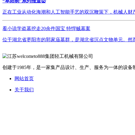
“阜阳制”系列报道⑫
正在工业从动化海潮和人工智能手艺的双沉鞭策下，机械人财产
看小说学盗墓挖走20余件国宝 特悍贼墓案
位于湖北省枣阳市的郭家庙墓群，是湖北省沉点文物单元。然而2
创建于1985年，是一家集产品设计、生产、服务为一体的设备制
网站首页
关于我们