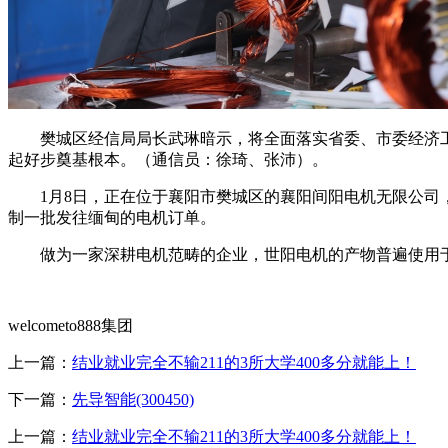
樊城区经信局局长武琳暗示，将全面落实省委、市委经济工做
起好步奠基根本。（通信员：徐琦、张沛）。
1月8日，正在位于襄阳市樊城区的襄阳间阳电机无限公司，
制一批发往缅甸的电机订单。
做为一家深耕电机范畴的企业，世阳电机的产物普遍使用于
welcometo888集团
上一篇：
结业就业完全不输211的3所大学400多分就能上！
下一篇：
先导智能(300450)
上一篇：
结业就业完全不输211的3所大学400多分就能上！