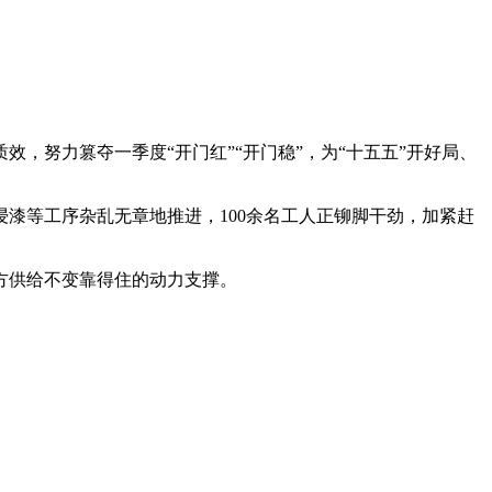
努力篡夺一季度“开门红”“开门稳”，为“十五五”开好局、
漆等工序杂乱无章地推进，100余名工人正铆脚干劲，加紧赶
方供给不变靠得住的动力支撑。