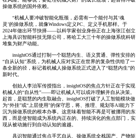
操做系统的国外依赖。
“机械人要冲破智能化瓶颈，必需有一个能付与其‘魂
灵’的操做系统，就像Windows定义PC、定义手机那样。于
2024年做出环节抉择——以科学家创业身份正在上海张江创立
上海具识智能科技无限公司，将哈工大三十年的操做系统科研
堆集为财产动能。
insightOS通过打制一个聪慧内生、语义贯通、弹性安排的
“自从认知”系统，为机械人应对实正在世界的复杂性供给了一
条全新的径，标记着机械人操做系统正式进入了“聪慧内生”的
新时代。
创始人李治军传授指出，insightOS的焦点方针正在于实现
机械人的“自从性”——即让机械人可以或许理解并自从决策。
起首，是聪慧的内生取融合。insightOS打破了人工智能模块做
为“外挂”或“上层使用”的保守思，将、推理、规划等AI能力下
沉为操做系统的根本办事。这意味着智能不再是可被挪用的东
西，而是使智能成为系统内正在的、持续演化的焦点部门，实
现从被动施行到自动认知的逾越。
具识智能通过焦点手艺自从、操做系统全栈国产、产物矩