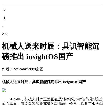
12
11
-
2025
机械人送来时辰：具识智能沉
磅推出 insightOS国产
作者： welcometo888集团
机械人送来时辰：具识智能沉磅推出 insightOS国产
2025年，机械人财产正处正在从“从动化”向“智能化”跃迁
的临界点。而这条智能化赛道的破局者，恰是一位从工业大学