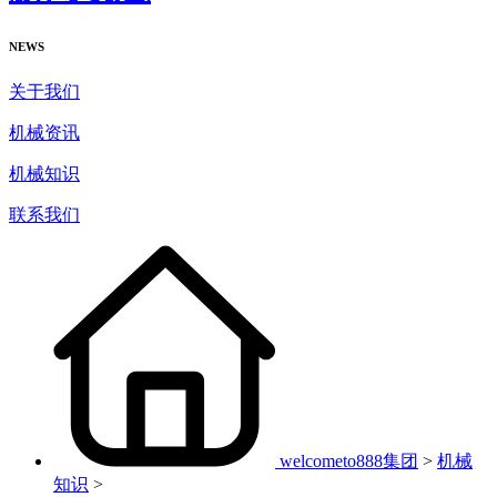
NEWS
关于我们
机械资讯
机械知识
联系我们
welcometo888集团
>
机械
知识
>