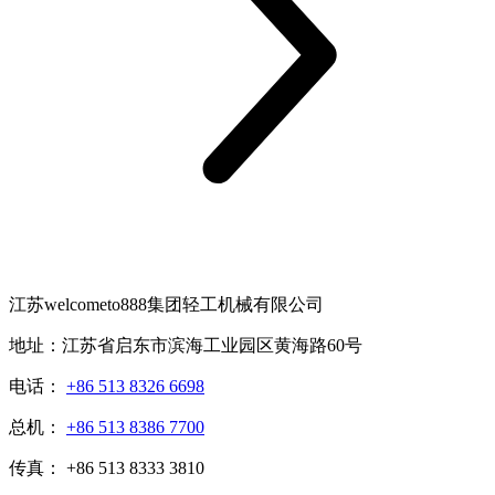
江苏welcometo888集团轻工机械有限公司
地址：江苏省启东市滨海工业园区黄海路60号
电话：
+86 513 8326 6698
总机：
+86 513 8386 7700
传真： +86 513 8333 3810