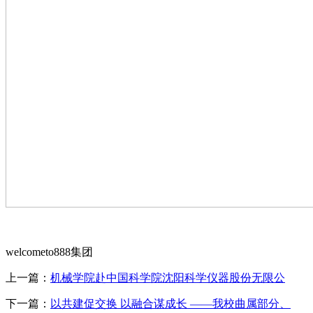
welcometo888集团
上一篇：
机械学院赴中国科学院沈阳科学仪器股份无限公
下一篇：
以共建促交换 以融合谋成长 ——我校曲属部分、