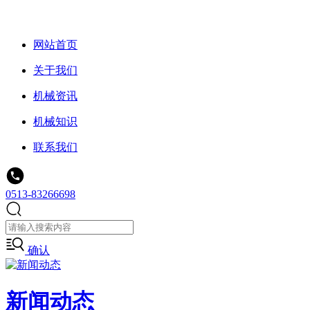
网站首页
关于我们
机械资讯
机械知识
联系我们
0513-83266698
确认
新闻动态