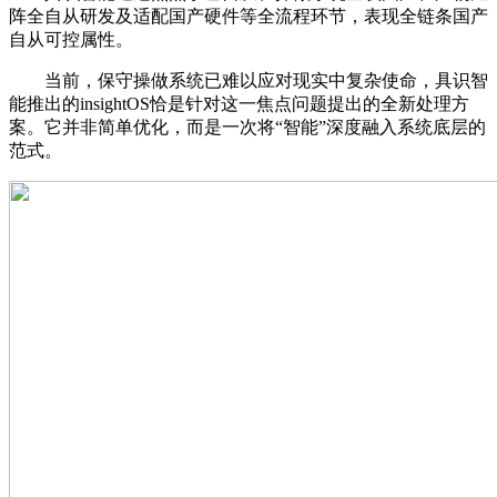
阵全自从研发及适配国产硬件等全流程环节，表现全链条国产
自从可控属性。
当前，保守操做系统已难以应对现实中复杂使命，具识智
能推出的insightOS恰是针对这一焦点问题提出的全新处理方
案。它并非简单优化，而是一次将“智能”深度融入系统底层的
范式。