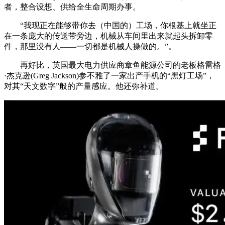
者，整合设想、供给全⽣命周期办事。
“我现正在能够带你去（中国的）工场，你根基上就坐正
在一条庞大的传送带旁边，机械从车间里出来就起头拆卸零
件，那里没有人——一切都是机械人操做的。”。
再好比，英国最大电力供应商章鱼能源公司的老板格雷格
·杰克逊(Greg Jackson)参不雅了一家出产手机的“黑灯工场”，
对其“天文数字”般的产量感应。他还弥补道。