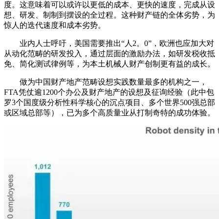
度。这意味着可以或许以更低的成本、更快的速度，完成从设
想、研发、制制到摆设的全过程。这种财产链的全体劣势，为
惊人的迭代速度和成本劣势。
业内人士呼吁，美国需要推出“人2。0”，欧洲也应加大对
从动化范畴的研发投入，通过层面的激励办法，如研发税收抵
免、简化测试律例等，为本土机械人财产创制更有益的成长。
做为中国财产地产范畴设想实践数量最多的机构之⼀，
FTA凭仗逾1200个办公及财产地产的设想及征询经验（此中包
罗3个国度级分析性科学核心的沉点项目、多个世界500强总部
或区域总部等），已为多个⾼质量业从打制奇特的成功体验。