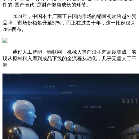
件的“国产替代”是财产健康成长的环节。
2024年，中国本土厂商正在国内市场的销量初次跨越外资
品牌，市场份额攀升至57%，而正在过去十年，这一比例仅为
28%摆布。
通过人工智能、物联网、机械人等前沿手艺高度集成，实
现从原材料入库到成品下线的全流程从动化，几乎无需人工干
涉。