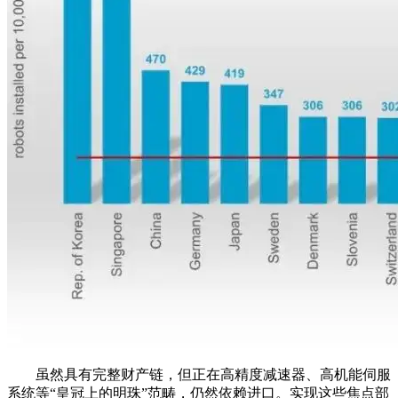
虽然具有完整财产链，但正在高精度减速器、高机能伺服
系统等“皇冠上的明珠”范畴，仍然依赖进口。实现这些焦点部