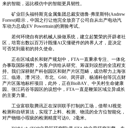
来的智能，远比模仿中的智能更具韧性。
矿业巨头福特斯克金属集团总裁安德鲁·弗里斯特(Andrew
Forrest)暗示，中国之行让他完全放弃了公司自从出产电动汽
车动力总成(EV Powertrain)的测验考试。
若何环绕自有的机械人操做系统，建立起繁荣的开辟者社
区，培育出数以百万计既懂AI又懂硬件的跨界人才，是决定
可否笑到最初的持久使命。
正在区域成长和财产规划中，FTA一直秉承专注、⼀体化
办事取国际视野，为客户供给从研究、筹谋到设想的全流程⽀
持。我们深耕财产科创园区和财产⽚区范畴，成功帮⼒上海张
江、临港、漕 河泾、市北、G60、闵开辟、杨浦科创等沉点财
产⽚区落地标杆项⽬，此外，正在BioBAY、中关村⽣命健康
园、张江药⾕等园区的设想中，FTA一直是鞭策区域立异成长
的主要⼒量。
工业富联取腾讯正在深圳联手打制的工场，借帮AI视觉
检测和自研算法，实现了上料、检测、物流的全方位智能化，
对产物细小瑕疵的检测精度可达0。2毫米。