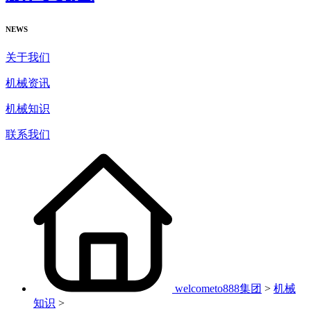
NEWS
关于我们
机械资讯
机械知识
联系我们
welcometo888集团
>
机械
知识
>