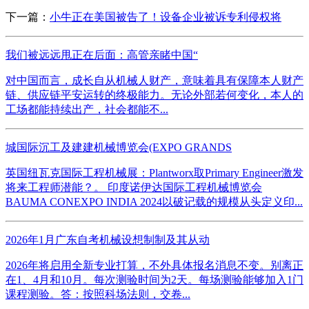
下一篇：
小牛正在美国被告了！设备企业被诉专利侵权将
我们被远远甩正在后面：高管亲睹中国“
对中国而言，成长自从机械人财产，意味着具有保障本人财产
链、供应链平安运转的终极能力。无论外部若何变化，本人的
工场都能持续出产，社会都能不...
城国际沉工及建建机械博览会(EXPO GRANDS
英国纽瓦克国际工程机械展：Plantworx取Primary Engineer激发
将来工程师潜能？。 印度诺伊达国际工程机械博览会
BAUMA CONEXPO INDIA 2024以破记载的规模从头定义印...
2026年1月广东自考机械设想制制及其从动
2026年将启用全新专业打算，不外具体报名消息不变。别离正
在1、4月和10月。每次测验时间为2天。每场测验能够加入1门
课程测验。答：按照科场法则，交卷...