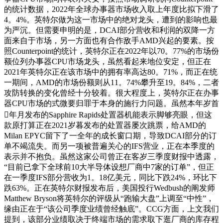
的统计数据，2022年全球办事器市场收入取上年度比拟下滑了
4。4%。英特尔做为这一市场中的绝对龙头，遭到的影响也最
为严沉。但需要申明的是，DCAI部分营收和利润的双降一方
面来自于市场，另一方面也有合作敌手AMD兴起的要素。按
照Counterpoint的统计，英特尔正在2022年以70。77%的市场份
额位列办事器CPU市场龙头，虽然看起来地位安定，但正在
2021年英特尔正在该市场中的拥有率高达80。71%，而正在统
一期间，AMD的市场份额则从11。74%攀升至19。84%，二者
攻防转换的变化曾经十分较着。很大程度上，英特尔正在办事
器CPU市场的式微要归罪于本身的施行力问题。虽然本年岁首
年月发布的Sapphire Rapids处置器机能表示脚够亮眼，但这
款原打算正在2021岁暮发布的处置器屡次跳票，给AMD的
Milan EPYC留下了一全年的成长窗口期，导致DCAI部分的订
单不竭流失。而另一项被普遍关心的IFS营业，正在本季度的
表示并不抱负。虽然这家公司曾正在客岁三季度财报中透露，
“目前已拿下全球前10大半导体设想厂商中7家的订单”，但正
在一季度IFS部分营收为1。18亿美元，同比下跌24%，环比下
跌63%。正在英特尔财报发布后，美国投行Wedbush的阐发师
Matthew Bryson将英特尔的评级从“跑输大盘”上调至“中性”，
缘由正在于“该公司季度业绩曾经触底”。CCG方面，上文我们
提到，该部分业绩取决于终端市场的需求取下逛厂商的库存程