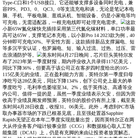
Type-C口和1个USB接口。它还能够支撑多设备同时充电，兼
容PPS、PD3。0、 QC3。0等支流充电和谈，无论是笔记本电
脑、手机、平板电脑、逛戏从机、智能设备、仍是小家电等均
可充电，无需适配器，一根充电线即可处理充电需求。
这款
小新65W氮化镓快充插排采用第三代氮化镓材料，单口功率最
高可达65W，支撑笔记本充电，以小新Pro 14 2023款为例，40
分钟即可充电50%。平安性方面，这款插排新品支撑漏电、短
等多沉平安认证，包罗漏电、短、输入过流、过热、过压、雷
击浪涌防护等。
美东时间4月27日晚间，芯片巨头英特尔发
布了2023年第一季度财报，期内停业收入共录得117亿美元，
同比下降36%，但要高于该公司正在客岁四时度给出的105-
115亿美元的业绩。正在盈利能力方面，英特尔第一季度归母
净吃亏达28亿美元，同比下降134%，创下公司史上最大的单
季度吃亏，毛利率也萎缩至34。2%，低于英伟达、高通等业
内公司。值得一提的是，虽然一季度业绩表示欠安，但因为营
收高于业绩及阐发师预测，英特尔的股价仍有所上涨，截至美
东时间4月28日收盘，收报31。06美元。此外，考虑到PC市场
取办事器市场的下跌已根基见底，且至强处置器Sapphire
Rapids无望正在本年二季度实现批量出货，因而英特尔正在两
大从停业务客户端计较事业部（CCG）和数据核心取人工智
能集团（DCAI）上，仍是有充脚的来由让投资者放宽解态。