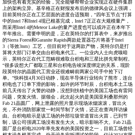
加快也有着充实的经验，完全能够帮帮企业实现正在硬件集群
上的架构立异。基辛格正在财报发布后的德律风会议上强调，
目前英特尔正在工艺层面的进度合适预期，“四年五节点”打算
中的Intel 7和Intel 4现已根基完成，Intel 7正正在大规模量产，
而采用Intel 4的Meteor Lake的量产进度也可以或许正在本年下
半年推出。需要申明的是，正在英特尔的打算表中，来岁推出
的Sierra Forest和Garanite Rapids两款处置器芯片将基于Intel
3（等效3nm）工艺，但目前对于这两款产物，英特尔仍是打
算将大部门订单交由台积电来代工。一位业内人士向虎嗅暗
示，英特尔正在代工范畴很难取台积电和三星比拼先辈制程。
“很多设想大厂都取三星和台积电告竣深度绑定的关系，现阶
段英特尔的晶圆代工营业还很难畴前两家公司手中抢下订
单。”快科技4月30日动静，现在半导体行业转向了熊市，连台
积电也了订单下滑的影响，如许的环节时辰，台积电本土工场
前几天传出了火警的动静，没想到扶植中的美国工场也有雷同
问题，突发火情。据领会，此次起火的是美国亚利桑那州的
Fab 21晶圆厂，网上泄露的照片显示现场浓烟滚滚，冒出火
光，不外消防部家世一时间节制了火情，还正在查询拜访缘
由。台积电暗示是该工场的外部垃圾管道冒出火苗，已到节
制，该公司强调工场没有发生大火，暗示影响不大。Fab 21晶
圆厂是台积电2020年率先发布的美国投资之一，目前工场曾经
根本设备根基完成，处于设备安拆调试的阶段，估计2024岁尾