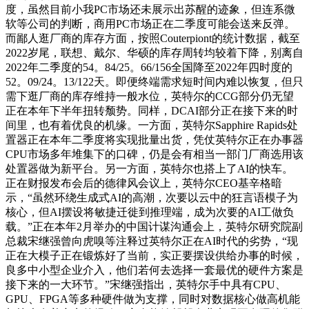
度，虽然目前小我PC市场还未展示出苏醒的迹象，但连系微
软等公司的判断，商用PC市场正在二季度可能会送来反弹。
而鄙人逛厂商的库存方面，按照Couterpiont的统计数据，截至
2022岁尾，联想、戴尔、华硕的库存周转均较着下降，别离自
2022年二季度的54。84/25。66/156全国降至2022年四时度的
52。09/24。13/122天。即便终端需求短时间内难以恢复，但只
需下逛厂商的库存维持一般水位，英特尔的CCG部分仍无望
正在本年下半年扭转颓势。同样，DCAI部分正在接下来的时
间里，也有着优良的机缘。一方面，英特尔Sapphire Rapids处
置器正在本年二季度将实现批量出货，凭仗英特尔正在办事器
CPU市场多年堆集下的口碑，仍是会有相当一部门厂商选用该
处置器做为新平台。另一方面，英特尔也搭上了AI的快车。
正在财报发布会后的德律风会议上，英特尔CEO基辛格暗
示，“虽然环绕生成式AI的高潮，次要以云中的狂言语模子为
核心，但AI摆设将敏捷迁徙到推理端，成为次要的AI工做负
载。”正在本年2月举办的中国计谋沟通会上，英特尔研究院副
总裁宋继强曾向虎嗅等注释过英特尔正在AI时代的劣势，“现
正在大模子正在锻炼好了当前，实正要摆设供给办事的时候，
良多中小型企业介入，他们若何去选择一套最优的硬件方案是
接下来的一大环节。”宋继强指出，英特尔手中具有CPU、
GPU、FPGA等多种硬件做为支撑，同时对数据核心做高机能