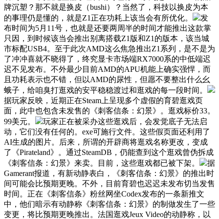
牌沉塑？那不就是换皮（bushi）？当然了，科技以换皮为本
的事理仍是懂的，就是Z1正在功耗上该当会有所优化。
发
布时间为5月11号，也就是还要两周半的时间才能推出这款掌
只因，到时候该当会推出别离搭载Z1版和Z1的版本，该当城
市标配USB4。至于此次AMD这么焦急推出Z1系列，是不是为
了冲冲喜就不晓得了，终究显卡市场端RX7000系的中低端迟
迟不见发布。不外最少目前AMD的APU机能上确实强悍，而
且功耗表示也不错，但以AMD的尿性，但愿不要整出什么幺
蛾子，给咱臭打逛戏的安平稳稳渡过和逛戏的每一段时间。
据玩家反映，近期正在Steam上呈现多个虚假的育碧逛戏页
面，此中也包含未发售的《刺客信条：幻景》。逛戏标价33。
99美元。
玩家正在被采办这些逛戏后，会发觉底子无法启
动，它们没有任何的。exe可施行文件。这些假页面还利用了
AI生成的图片。后来，所谓的开辟商将逛戏名称更改，变成
了《Pirateland》。通过SteamDB，仍能查到这个逛戏曾伪拆成
《刺客信条：幻景》来卖。目前，这些逛戏都已被下架。
据
Gamerant报道，有新动静表白，《刺客信条：幻景》的推出时
间可能会比预期更晚。不外，目前育碧也迟迟未发布切当发售
时间。正在《刺客信条》粉丝网坐Codex发布的一条新推文
中，他们暗示有动静称《刺客信条：幻景》的制做发生了一些
变更，将比预期更晚推出。法国逛戏Jeux Video的动静称，以