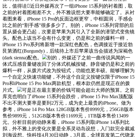
比，值得诖近日外媒再次了一组iPhone 15系列的衬着图，取
之前的衬着图相差不大，外不雅设想大要率能够确定了。从衬
着图来看，iPhone 15 Pro的反面边框更窄，中框圆润，手感会
比之前的“割手感”很多多少了。别的，iPhone 15系列背部的后
置从摄会更凸起，次要是苹果为其引入了全新的潜望式变焦镜
头。配色上该当不会有什么变更，仍是和之前的爆料一样，
iPhone 15 Pro系列将新增一款深红色配色，色调接近于接近勃
艮第酒红(Burgundy)，后续待上市后苹果该当会描述为深褐色
(dark sienna)配色。
别的，外媒还了之前一曲传说风闻的一
体式压感音量键改回了分体式机械按键。静音键仍是和之前的
爆料一样，从拨片式改为按钮式，功能也更丰硕。能够理解为
一个自定义快速功能键，不外这个自定义按键仅限于iPhone 15
Pro和iPhone 15 Pro Max两款机型，根本款仍然是现正在的拨
片式。
可是正在最主要的价钱可能会超出大师的预算。之前
库克也明白了iPhone 15系列会跌价，iPhone 15 Pro Max顶配版
不出不测大要率是要到2万元，成为史上最贵的iPhone。做为
参考，iPhone 14 Pro Max 128GB版本售价8999元，256GB版本
售价9899元，512GB版本售价11699元，1TB版本售价13499
元。分析目前的动静来看，iPhone 15系列取iPhone 14系列比
拟，外不雅上的变化次要是全系灵动岛设想，入门款完全裁减
刘海设想。快科技4月30日动静，3月底，全球首发第二代骁龙