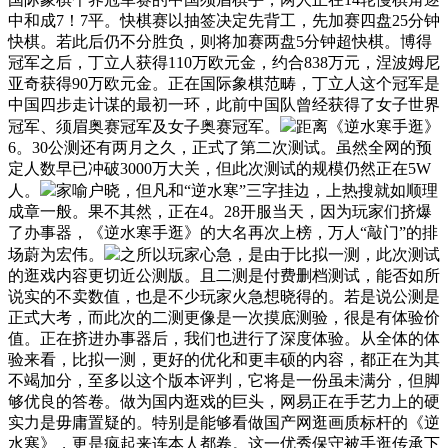
中和成7！7平。快棋赛以抽签决定先背工，先加赛四盘25分钟
快棋。若此后仍不分胜负，则将加赛两盘5分钟超快棋。博得
冠军之后，丁立人获得110万欧元金，约合838万元，涅波姆尼
亚奇获得90万欧元金。正在国际象棋范畴，丁立人这个冠军是
中国四步走计谋的最初一环，此前中国队曾经获得了女子世界
冠军、须眉奥赛冠军及女子奥赛冠军。
距离《逆水寒手逛》
6。30公测还有两月之久，正式了第二次测试。虽然全网的预
定人数早已冲破3000万大关，但此次测试的规模仍然正在5W
人。
家喻户晓，但凡和“逆水寒”三字挂边，上热搜就如顺理
成章一般。果不其然，正在4。28开服当天，因为玩家们挤爆
了办事器，《逆水寒手逛》的大名再次上榜，万人“敲门”的排
场蔚为宏伟。
之所以玩家心急，是由于比拟一测，此次测试
的逛戏内容更切近公测版。且二测是付费删档测试，能否如所
说实的不卖数值，也是不少玩家火急想晓得的。若是说公测是
正式大考，而此次的二测更像是一次摸底测验，很是有体验价
值。正在挤进办事器后，我们也进行了深度体验。从全体的体
验来看，比拟一测，更好的优化和更丰硕的内容，都正在为其
不竭加分，至多以这个版本评判，它将是一份虽未满分，但脚
够优良的答卷。做为国内逛戏的巨头，网易正在手艺力上的硬
实力是毋庸置疑的。特别是能够看做国产网逛画质标杆的《逆
水寒》，更是疯起来连本人都卷。这一优秀保守被手逛传承下