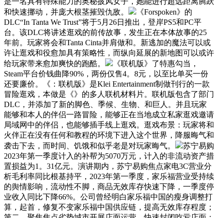
是一名具有特殊能力的奥秘披风女子，她能进行超远距离腾跃
和快速挪动，并庞大根茎摧毁仇敌。
《Forspoken》的
DLC“In Tanta We Trust”将于5月26日推出，登岸PS5和PC平
台。该DLC将讲述逛戏的前传故事，发生正在本体故事的25
年前。玩家将会和Tanta Cinta并肩做和。新逃加的魔法可以或
许让逛戏和役愈加具有策略性，而纵向延展的新地图可以或许
给玩家带来愈加爽快的跑酷。
《联机版》了特惠勾当，
Steam平台价钱曲降90%，两份仅售4。8元，以至比单买一份
还要廉价。《：联机版》是Klei Entertainment制做刊行的一款
冒险逛戏，本做是《》的多人联机材料片。联机版包含了部门
DLC，并添加了新的脚色、季候、生物、和巨人。并且玩家
能够和本人的伴侣一路冒险，能够正在当地成立私家逛戏邀请
局域网中的伴侣，也能够插手线上逛戏。逛戏布景：玩家将和
火伴正在没有任何和教程的环境下进入这个世界，降服晦气和
袭击下去，而时间、饥饿和似乎老是对玩家晦气。
苏宁易购
2023年第一季度计入的补帮为5070万元，计入的非流动资产措
置损益为1。31亿元。演讲期内，苏宁易购焦点家电3C营业分
析毛利率同比根基持平，2023年第一季度，家乐福营业受持续
的舆情影响，流动性不脚，商品无效库存快速下降，一季度停
业收入同比下降66%。公司曾经明白家乐福中国的瘦身调整打
算，起首，修复不变家乐福中国供应链，提高无效库存程度；
第二，聚焦焦点劣势城市开展店面运营，快速封闭吃亏店面；