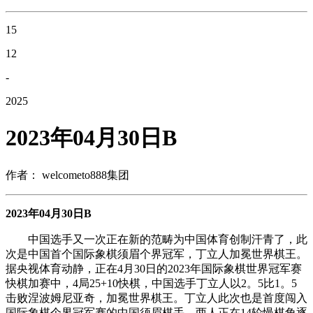
15
12
-
2025
2023年04月30日B
作者： welcometo888集团
2023年04月30日B
中国选手又一次正在新的范畴为中国体育创制汗青了，此
次是中国首个国际象棋须眉个界冠军，丁立人加冕世界棋王。
据央视体育动静，正在4月30日的2023年国际象棋世界冠军赛
快棋加赛中，4局25+10快棋，中国选手丁立人以2。5比1。5
击败涅波姆尼亚奇，加冕世界棋王。丁立人此次也是首度闯入
国际象棋个界冠军赛的中国须眉棋手，两人正在14轮慢棋角逐