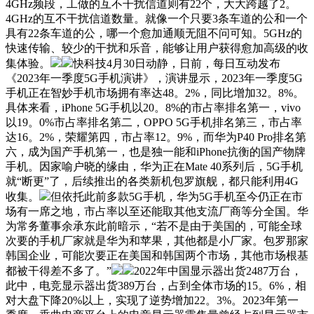
4GHz频段，工做的互不干扰信道则有22个，大大跨越了2。
4GHz的互不干扰信道数量。就像一个只要3条车道的公和一个
具有22条车道的公，哪一个愈加通顺无阻不问可知。5GHz的
快速传输、较少的干扰和乐音，能够让用户获得愈加高级的收
集体验。
快科技4月30日动静，日前，每日互动发布
《2023年一季度5G手机演讲》，演讲显示，2023年一季度5G
手机正在智妙手机市场拥有率达48。2%，同比增加32。8%。
具体来看，iPhone 5G手机以20。8%的市占率排名第一，vivo
以19。0%市占率排名第二，OPPO 5G手机排名第三，市占率
达16。2%，荣耀第四，市占率12。9%，而华为P40 Pro排名第
六，成为国产手机第一，也是独一能和iPhone抗衡的国产物牌
手机。因家喻户晓的缘由，华为正在Mate 40系列后，5G手机
就“断更”了，后续推出的各类新机包罗旗舰，都只能利用4G
收集。
但依托此前多款5G手机，华为5G手机至今仍正在市
场有一席之地，市占率以至还能取其他支流厂商等分全国。华
为常务董事余承东此前暗示，“若不是由于美国的，可能全球
次要的手机厂家就是华为和苹果，其他都是小厂家。包罗那家
韩国企业，可能次要正在美国和韩国两个市场，其他市场根基
都被干得差不多了。”
2022年中国显示器出货2487万台，
此中，电竞显示器出货389万台，占到全体市场的15。6%，相
对大盘下降20%以上，实现了逆势增加22。3%。2023年第一