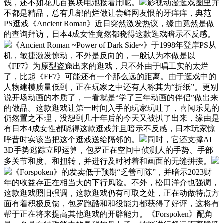
钱，还不如花几百换块电池接着用呢。
影视动漫逛戏圈里并
不都是精品，总有几部的烂做让尝鲜网友恨的牙痒痒，典范
PS逛戏《Ancient Roman》近日突然激发热议，缘由竟然是做
的查询拜访，日本4成女性竟然都晓得这款逛戏暗示不反感。
《Ancient Roman ~Power of Dark Side~》于1998年登岸PS从
机，敏捷激发惊动，不外是反向的，一般认为本做是以
《FF7》为原型盗窟出来的逛戏，只不外由于唱工实的太烂
了，比起《FF7》可能还有一个那么远的距离。由于逛戏中的
人物建模质量低到，正在玩家之中还有人称其为“折纸”。更别
说开场动画的本质了，一看就是“学了三年动画的伴侣”做出来
的做品。这款逛戏让第一时间入手的玩家玩吐了，喜闻乐见的
仍然置之不理，没想到几十年后的今天又被扒了出来，缘由是
有日本4成女性都晓得这款逛戏并且暗示不反感，日本玩家惊
呼昔时实该当把这个逛戏送给隔邻的。
同时，它还支撑AI
3D手势逃踪立即运算，包罗正在空间中侦测人的手势、手部
多关节和度、和扭转，并进行及时衬着和画面的无缝拼接。
《Forspoken》的发卖低于预期“乏善可陈”，并暗示2023财
年的收益存正在相当大的下行风险。不外，松田洋介也强调，
这款逛戏照旧强调，这款逛戏仍有可取之处，正在动做特点方
面有着积极反馈，包罗跑酷和和役能力都获得了好评，这将有
帮于正在将来提高其他逛戏的开辟能力。《Forspoken》配角