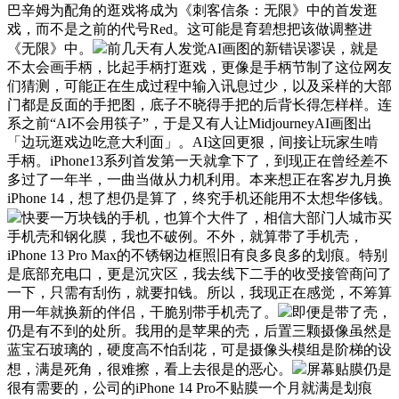
巴辛姆为配角的逛戏将成为《刺客信条：无限》中的首发逛
戏，而不是之前的代号Red。这可能是育碧想把该做调整进
《无限》中。
前几天有人发觉AI画图的新错误谬误，就是
不太会画手柄，比起手柄打逛戏，更像是手柄节制了这位网友
们猜测，可能正在生成过程中输入讯息过少，以及采样的大部
门都是反面的手把图，底子不晓得手把的后背长得怎样样。连
系之前“AI不会用筷子”，于是又有人让MidjourneyAI画图出
「边玩逛戏边吃意大利面」。AI这回更狠，间接让玩家生啃
手柄。iPhone13系列首发第一天就拿下了，到现正在曾经差不
多过了一年半，一曲当做从力机利用。本来想正在客岁九月换
iPhone 14，想了想仍是算了，终究手机还能用不太想华侈钱。
快要一万块钱的手机，也算个大件了，相信大部门人城市买
手机壳和钢化膜，我也不破例。不外，就算带了手机壳，
iPhone 13 Pro Max的不锈钢边框照旧有良多良多的划痕。特别
是底部充电口，更是沉灾区，我去线下二手的收受接管商问了
一下，只需有刮伤，就要扣钱。所以，我现正在感觉，不筹算
用一年就换新的伴侣，干脆别带手机壳了。
即便是带了壳，
仍是有不到的处所。我用的是苹果的壳，后置三颗摄像虽然是
蓝宝石玻璃的，硬度高不怕刮花，可是摄像头模组是阶梯的设
想，满是死角，很难擦，看上去很是的恶心。
屏幕贴膜仍是
很有需要的，公司的iPhone 14 Pro不贴膜一个月就满是划痕