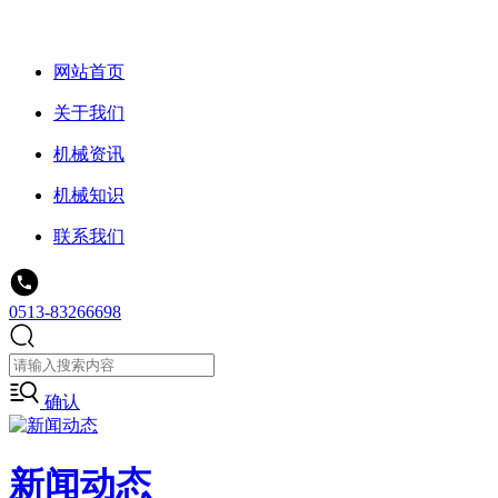
网站首页
关于我们
机械资讯
机械知识
联系我们
0513-83266698
确认
新闻动态