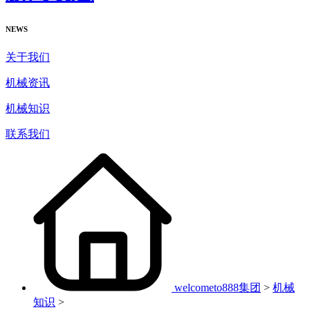
NEWS
关于我们
机械资讯
机械知识
联系我们
welcometo888集团
>
机械
知识
>