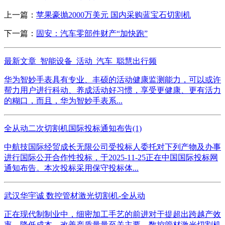
上一篇：
苹果豪抛2000万美元 国内采购蓝宝石切割机
下一篇：
固安：汽车零部件财产“加快跑”
最新文章_智能设备_活动_汽车_聪慧出行频
华为智妙手表具有专业、丰硕的活动健康监测能力，可以或许
帮力用户进行科动、养成活动好习惯，享受更健康、更有活力
的糊口，而且，华为智妙手表系...
全从动二次切割机国际投标通知布告(1)
中航技国际经贸成长无限公司受投标人委托对下列产物及办事
进行国际公开合作性投标，于2025-11-25正在中国国际投标网
通知布告。本次投标采用保守投标体...
武汉华宇诚 数控管材激光切割机-全从动
正在现代制制业中，细密加工手艺的前进对于提超出跨越产效
率、降低成本、改善产质量量至关主要。数控管材激光切割机