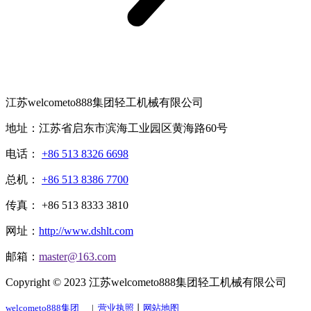
江苏welcometo888集团轻工机械有限公司
地址：江苏省启东市滨海工业园区黄海路60号
电话：
+86 513 8326 6698
总机：
+86 513 8386 7700
传真： +86 513 8333 3810
网址：
http://www.dshlt.com
邮箱：
master@163.com
Copyright © 2023 江苏welcometo888集团轻工机械有限公司
welcometo888集团
|
营业执照
丨
网站地图