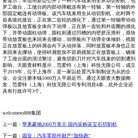
要显示，本适用新型公开了一种汽车线束用全从动切割机，包
罗工做台，工做台的内部动弹毗连有第一转轴，第一转轴的外
部固定毗连有动弹板。该汽车线束用全从动切割机，此时两个
齿条彼此接近，正在第二齿轮的感化下，通过第一转轴带动动
弹板以及放置板全体向下动弹，正在第一齿轮和外齿圈的感化
下，并带动圆柱动弹，圆柱则通过凹槽的内壁挤压滑杆，滑块
带动放置板也来回来去挪动，动弹板向下动弹全体倾斜，残留
正在放置板上的碎屑会向下从动掉落，同时放置板本身也正在
来回来去挪动，使得碎屑愈加不容易残留正在放置板上，确保
了工做台面的清洁整洁，避免切割刀片对汽车线束的切割遭到
影响。天眼查材料显示，范爱特（上海）科技无限公司，成立
于2019年，位于上海市，是一家以处置汽车制制业为从的企
业。企业注册本钱1000万人平易近币。通过天眼查大数据阐
发，范爱特（上海）科技无限公司专利消息4条，此外企业还
具有行政许可3个。
welcometo888集团
上一篇：
苹果豪抛2000万美元 国内采购蓝宝石切割机
下一篇：
固安：汽车零部件财产“加快跑”