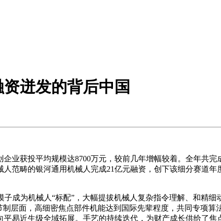
！融资迸发的背后中国
企业获投平均规模达8700万元，较前几年增幅较着。全年共完
范畴的银河通用机械人完成21亿元融资，创下该细分赛道年度融
模子成为机械人“标配”，大幅提拔机械人复杂指令理解、和精
动节制层面，高细密焦点部件机能达到国际先辈程度，共同专项算
向平易近生级全域拓展。手艺的持续迭代，为财产成长供给了焦