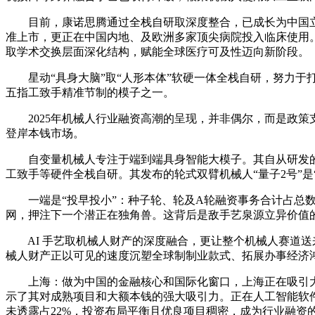
目前，康诺思腾通过全栈自研取深度整合，已成长为中国立异型
准上市，更正在中国内地、及欧洲多家顶尖病院投入临床使用
取学术交换层面深化结构，赋能全球医疗可及性迈向新阶段。
星动“具身大脑”取“人形本体”软硬一体全栈自研，努力于打
五指工致手精准节制的模子之一。
2025年机械人行业融资高潮的呈现，并非偶尔，而是政策
登岸本钱市场。
自变量机械人专注于端到端具身智能大模子。其自从研发的「
工致手等硬件全栈自研。其发布的轮式双臂机械人“量子2号”
一端是“投早投小”：种子轮、轮及A轮融资事务合计占总数
网，押注下一个潜正在独角兽。这背后是敌手艺泉源立异价值
AI 手艺取机械人财产的深度融合，更让整个机械人赛道送
械人财产正以可见的速度沉塑全球制制业款式、拓展办事经济
上海：做为中国的金融核心和国际化窗口，上海正在吸引大规模
示了其对成熟项目和大额本钱的强大吸引力。正在人工智能软件
未透露占22%，投资布局平衡且优良项目稠密，成为行业融资的