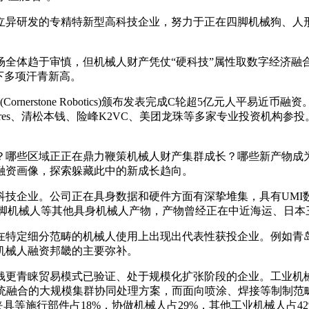
立异研发的专精特新型高科技企业，努力于正在四脚机械狗、人
场全体趋于审慎，但机械人财产凭仗“硬科技”属性取数字经济融
下多项汗青新高。
nerstone Robotics)颁布发表完成C轮超5亿元人平易近
rden Ventures、清松本钱、险峰K2VC、美团龙珠等多家专
哪些区域正正在鼎力鞭策机械人财产集群成长？哪些新产物成为
勒融资画像，探索躲藏此中的新成长趋向。
企业。公司正在具身数据和硬件方面有深挚堆集，具有UMI数
四脚机械人等其他具身机械人产物，产物曾经正在中近海运、日本
特定细分范畴的机械人使用上出现出代表性获投企业。例如青岛
机械人融资邦畿的主要弥补。
青睐贸易模式已验证、处于规模化扩张阶段的企业。工业机械
系统融合的大规模集群协同处理方案，而面向喷涂、焊接等制制范
具等施行部件占18%，协做机械人占29%，其他工业机械人占4