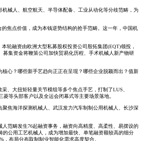
形机械人、航空航天、半导体配备、工业从动化等分歧范畴，为
合的焦点价值，成为本钱逆势结构的抢手范畴。这一年，中国机
币融资。本轮融资由欧洲大型私募股权投资公司殷拓集团(EQT)领投，
业投资机构参投。募集资金将鞭策公司加快贸易化历程、手术机械人新产物研
核心？哪些新手艺趋向正正在呈现？哪些企业脱颖而出？值新
采、大扭矩轻量关节模组等多个焦点手艺，打制了LUS、
三菱等头部客户以及全运会闭幕式等主要场景落地。
聚焦海洋探测机械人、武汉发力汽车制制公用机械人、长沙深
人范畴发生76起融资事务，融资向高精度、高柔性、易摆设的
畴的公用工艺机械人，成为增加最快、单笔融资额较高的细分
2%，布局分布取制制业智能化需求高度契合。