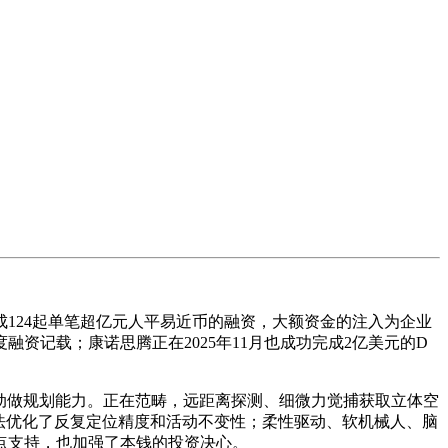
成124起单笔超亿元人平易近币的融资，大额资金的注入为企业
资记载；康诺思腾正在2025年11月也成功完成2亿美元的D
细动做规划能力。正在范畴，远距离探测、细微力觉捕获取立体空
法优化了反复定位精度和活动不变性；柔性驱动、软机械人、脑
点支持，也加强了本钱的投资决心。