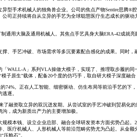
手术机械人的独角兽企业。公司的焦点产物Sentire思腾®
。公司正持续将自从立异的手艺为全球聪慧医疗生态成长的驱动
制通用大脑及通用机械人。其焦点手艺具身大脑ERA-42成就
支撑、手艺冲破、市场需求等多沉要素配合感化的成果。同时，融
WALL-A」系列VLA操做大模子，实现了、推理取步履的同
是“模子原生”载体，配备20个度的仿巧手，取自研大模子深度融
的74%。正在人工智能、细密驱动、仿生布局等前沿手艺的下
的逃逐。
来了融资取立异的双沉迸发期。从尝试室的手艺冲破到贸易化的
鸿沟，成为新质出产力的主要增加极。
本钱、设立企业总部、融合全球研发资本方面劣势凸起。202
、医疗机械人、人形机械人等前沿范畴劣势尤为凸起。从金额分布
“压舱石”。