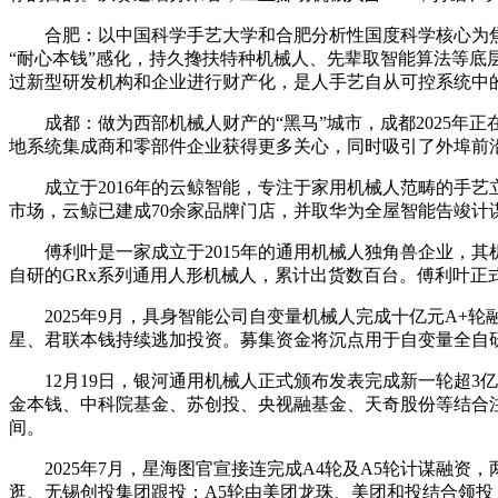
合肥：以中国科学手艺大学和合肥分析性国度科学核心为焦
“耐心本钱”感化，持久搀扶特种机械人、先辈取智能算法等底
过新型研发机构和企业进行财产化，是人手艺自从可控系统中
成都：做为西部机械人财产的“黑马”城市，成都2025年正
地系统集成商和零部件企业获得更多关心，同时吸引了外埠前沿
成立于2016年的云鲸智能，专注于家用机械人范畴的手艺立
市场，云鲸已建成70余家品牌门店，并取华为全屋智能告竣计
傅利叶是一家成立于2015年的通用机械人独角兽企业，其机
自研的GRx系列通用人形机械人，累计出货数百台。傅利叶正式
2025年9月，具身智能公司自变量机械人完成十亿元A+
星、君联本钱持续逃加投资。募集资金将沉点用于自变量全自
12月19日，银河通用机械人正式颁布发表完成新一轮超3亿
金本钱、中科院基金、苏创投、央视融基金、天奇股份等结合
间。
2025年7月，星海图官宣接连完成A4轮及A5轮计谋融资
逛、无锡创投集团跟投；A5轮由美团龙珠、美团和投结合领投