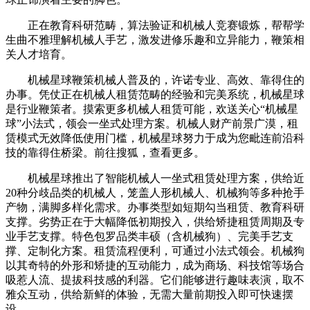
正在教育科研范畴，算法验证和机械人竞赛锻炼，帮帮学
生曲不雅理解机械人手艺，激发进修乐趣和立异能力，鞭策相
关人才培育。
机械星球鞭策机械人普及的，许诺专业、高效、靠得住的
办事。凭仗正在机械人租赁范畴的经验和完美系统，机械星球
是行业鞭策者。摸索更多机械人租赁可能，欢送关心“机械星
球”小法式，领会一坐式处理方案。机械人财产前景广漠，租
赁模式无效降低使用门槛，机械星球努力于成为您毗连前沿科
技的靠得住桥梁。前往搜狐，查看更多。
机械星球推出了智能机械人一坐式租赁处理方案，供给近
20种分歧品类的机械人，笼盖人形机械人、机械狗等多种抢手
产物，满脚多样化需求。办事类型如短期勾当租赁、教育科研
支撑。劣势正在于大幅降低初期投入，供给矫捷租赁周期及专
业手艺支撑。特色包罗品类丰硕（含机械狗）、完美手艺支
撑、定制化方案。租赁流程便利，可通过小法式领会。机械狗
以其奇特的外形和矫捷的互动能力，成为商场、科技馆等场合
吸惹人流、提拔科技感的利器。它们能够进行趣味表演，取不
雅众互动，供给新鲜的体验，无需大量前期投入即可快速摆
设。