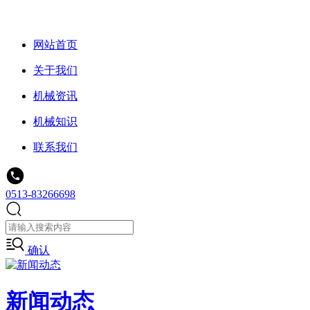
网站首页
关于我们
机械资讯
机械知识
联系我们
0513-83266698
确认
新闻动态