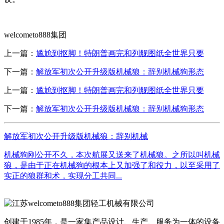
welcometo888集团
上一篇：
尴尬到抠脚！特朗普画完和列舰图纸全世界只要
下一篇：
解放军初次公开升级版机械狼：辞别机械狗形态
上一篇：
尴尬到抠脚！特朗普画完和列舰图纸全世界只要
下一篇：
解放军初次公开升级版机械狼：辞别机械狗形态
解放军初次公开升级版机械狼：辞别机械
机械狗刚公开不久，本次航展又送来了机械狼。之所以叫机械
狼，是由于正在机械狗的根本上又加强了和役力，以至采用了
实正的狼群和术，实现分工共同...
创建于1985年，是一家集产品设计、生产、服务为一体的设备