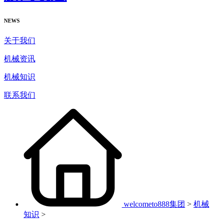
NEWS
关于我们
机械资讯
机械知识
联系我们
welcometo888集团
>
机械
知识
>