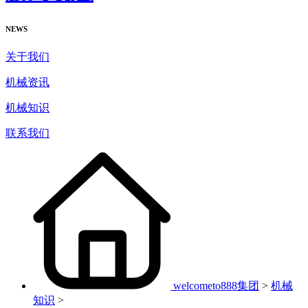
NEWS
关于我们
机械资讯
机械知识
联系我们
welcometo888集团
>
机械
知识
>