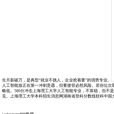
生月薪破万，是典型“就业不挑人，企业抢着要”的强势专业。
人工智能放正在第一冲刺意愿，但要接管必然风险。若你位次
略低。580分冲击上海理工大学人工智能专业，不算稳，但不
见、上海理工大学本科招生消息网湖南省登科分数线软科中国