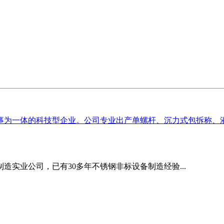
为一体的科技型企业。公司专业出产单螺杆、沉力式包拆称、液体
造实业公司，已有30多年不锈钢非标设备制造经验...