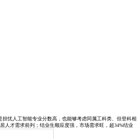
是担忧人工智能专业分数高，也能够考虑同属工科类、但登科相
居人才需求前列；结业生顺应度强，市场需求旺，超34%结业