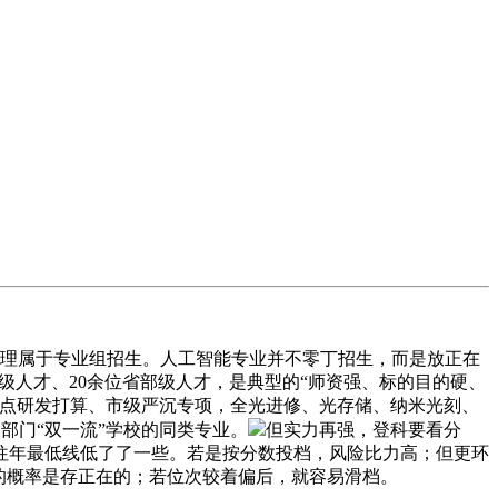
理属于专业组招生。人工智能专业并不零丁招生，而是放正在
级人才、20余位省部级人才，是典型的“师资强、标的目的硬、
沉点研发打算、市级严沉专项，全光进修、光存储、纳米光刻、
全不输部门“双一流”学校的同类专业。
但实力再强，登科要看分
0分，比往年最低线低了了一些。若是按分数投档，风险比力高；但更环
的概率是存正在的；若位次较着偏后，就容易滑档。