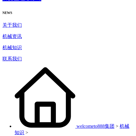
NEWS
关于我们
机械资讯
机械知识
联系我们
welcometo888集团
>
机械
知识
>