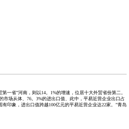
第一省”河南，则以14。1%的增速，位居十大外贸省份第二。
。9%的市场从体、76。3%的进出口值、此中，平易近营企业出口占
有印象，进出口值跨越100亿元的平易近营企业达22家。”青岛