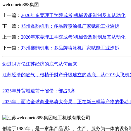
welcometo888集团
上一篇：
2026年东莞理工学院成考[机械设想制制及其从动化
下一篇：
郑州鑫韵机电：多品牌喷涂机厂家赋能工业涂拆
上一篇：
2026年东莞理工学院成考[机械设想制制及其从动化
下一篇：
郑州鑫韵机电：多品牌喷涂机厂家赋能工业涂拆
迈过14万亿江苏经济的底气从何而来
江苏经济的底气，根植于财产升级建立的基底。从C919大飞机
2025年外贸增速前十省份：部占9席
2025年，面临全球商业形势大变局，正在新三样等产物的带动下
创建于1985年，是一家集产品设计、生产、服务为一体的设备制