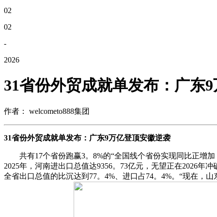
02
02
-
2026
31省份外贸成就单发布：广东
作者： welcometo888集团
31省份外贸成就单发布：广东9万亿登顶安徽逆袭
共有17个省份跑赢3。8%的“全国线个省份实现同比正增加，
2025年，河南进出口总值达9356。73亿元，无望正在202
全省出口总值的比沉达到77。4%、进口占74。4%。“现在