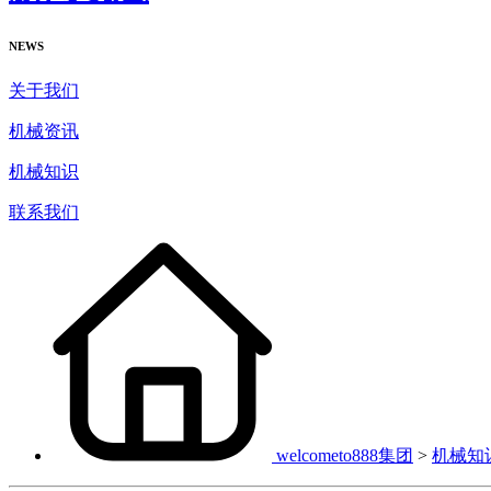
NEWS
关于我们
机械资讯
机械知识
联系我们
welcometo888集团
>
机械知