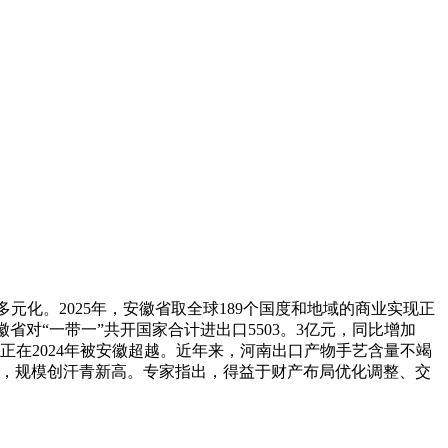
元化。2025年，安徽省取全球189个国度和地域的商业实现正
省对“一带一”共开国家合计进出口5503。3亿元，同比增加
但正在2024年被安徽超越。近年来，河南出口产物手艺含量不竭
7亿元，规模创汗青新高。专家指出，得益于财产布局优化调整、交